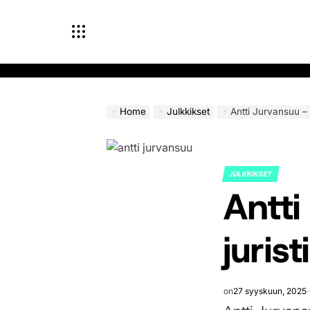
Skip
to
content
Home
Julkkikset
Antti Jurvansuu – 
JULKKIKSET
POSTED
Antti
IN
juris
on
27 syyskuun, 2025