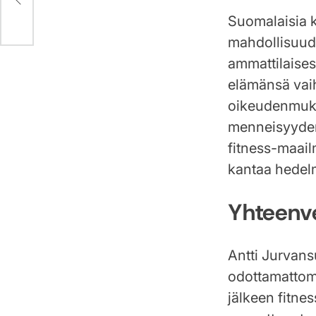
Suomalaisia ki
mahdollisuude
ammattilaises
elämänsä vaih
oikeudenmuka
menneisyyden
fitness-maail
kantaa hedel
Yhteenv
Antti Jurvans
odottamattomi
jälkeen fitnes