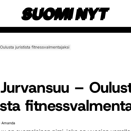
SUOMI NYT
Oulusta juristista fitnessvalmentajaksi
 Jurvansuu – Oulus
tista fitnessvalment
Amanda