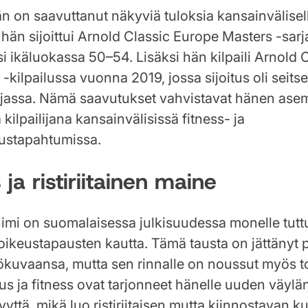
än on saavuttanut näkyviä tuloksia kansainvälisell
än sijoittui Arnold Classic Europe Masters -sarj
 ikäluokassa 50–54. Lisäksi hän kilpaili Arnold 
kilpailussa vuonna 2019, jossa sijoitus oli seit
rjassa. Nämä saavutukset vahvistavat hänen as
kilpailijana kansainvälisissä fitness- ja
ustapahtumissa.
 ja ristiriitainen maine
imi on suomalaisessa julkisuudessa monelle tutt
i oikeustapausten kautta. Tämä tausta on jättänyt 
kuvaansa, mutta sen rinnalle on noussut myös to
 ja fitness ovat tarjonneet hänelle uuden väylä
yyttä, mikä luo ristiriitaisen mutta kiinnostavan 