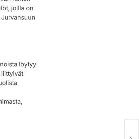
öt, joilla on
n. Jurvansuun
noista löytyy
iittyivät
uolista
s
mimasta,
Dim