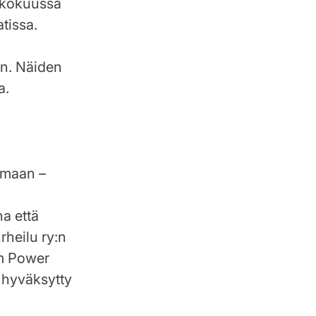
ukokuussa
tissa.
an. Näiden
a.
lmaan –
na että
heilu ry:n
am Power
i hyväksytty