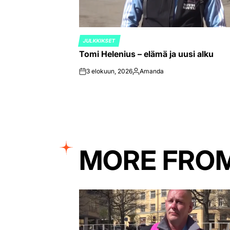
JULKKIKSET
POSTED
Tomi Helenius – elämä ja uusi alku
IN
3 elokuun, 2026
Amanda
on
Posted
by
MORE FRO