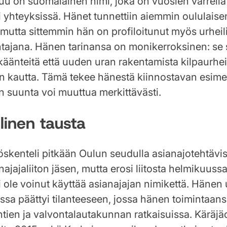
uu on suomalainen nimi, joka on vuosien varrell
ri yhteyksissä. Hänet tunnettiin aiemmin oululais
 mutta sittemmin hän on profiloitunut myös urheili
tajana. Hänen tarinansa on monikerroksinen: se 
 käänteitä että uuden uran rakentamista kilpaurhei
kautta. Tämä tekee hänestä kiinnostavan esimerk
 suunta voi muuttua merkittävästi.
linen tausta
skenteli pitkään Oulun seudulla asianajotehtävis
jajaliiton jäsen, mutta erosi liitosta helmikuuss
i ole voinut käyttää asianajajan nimikettä. Hänen
issa päättyi tilanteeseen, jossa hänen toimintaansa
tien ja valvontalautakunnan ratkaisuissa. Käräj