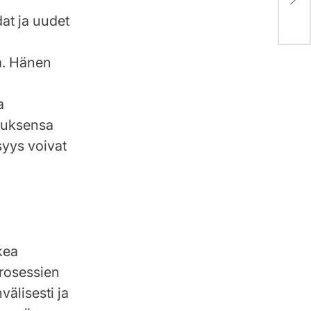
McD
dat ja uudet
ja. Hänen
a
tuksensa
syys voivat
kea
prosessien
välisesti ja