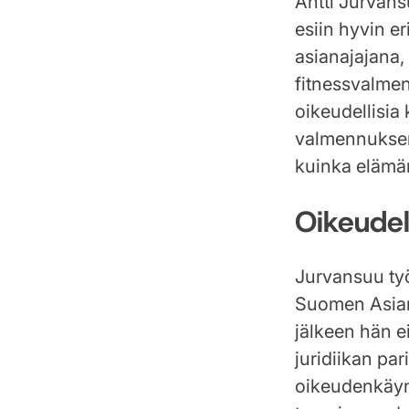
Antti Jurvans
esiin hyvin e
asianajajana,
fitnessvalmen
oikeudellisia
valmennuksen 
kuinka elämän
Oikeudel
Jurvansuu työ
Suomen Asiana
jälkeen hän e
juridiikan par
oikeudenkäyn