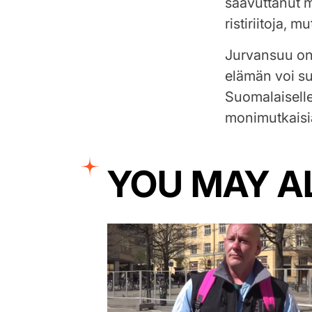
saavuttanut m
ristiriitoja,
Jurvansuu on k
elämän voi su
Suomalaiselle
monimutkaisia
YOU MAY A