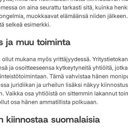
essa on aina seurattu tarkasti sitä, kuinka henkil
ia ongelmia, muokkaavat elämäänsä niiden jälkee
tä selkeä esimerkki.
ys ja muu toiminta
ollut mukana myös yrittäjyydessä. Yritystietokan
 ja osoitteeseensa kytkeytyneitä yhtiöitä, jotka l
iinteistötoimintaan. Tämä vahvistaa hänen monip
ssa juridiikan ja urheilun lisäksi näkyy kiinnostu
an. Vaikka osa yhtiöistä on sittemmin lakannut toi
 ollut osa hänen ammatillista polkuaan.
n kiinnostaa suomalaisia