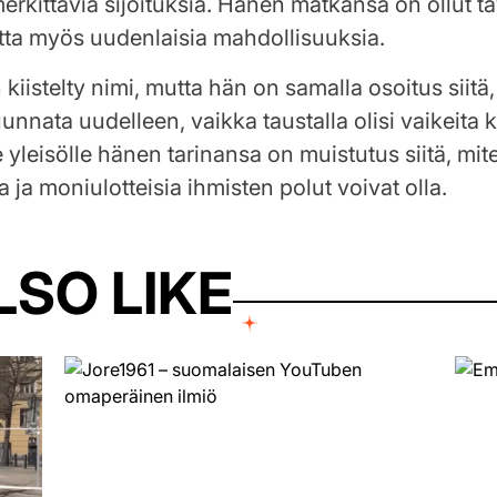
erkittäviä sijoituksia. Hänen matkansa on ollut t
 mutta myös uudenlaisia mahdollisuuksia.
iistelty nimi, mutta hän on samalla osoitus siitä, 
unnata uudelleen, vaikka taustalla olisi vaikeita k
 yleisölle hänen tarinansa on muistutus siitä, mit
 ja moniulotteisia ihmisten polut voivat olla.
LSO LIKE