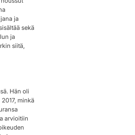
a noussut
ena
jana ja
sisältää sekä
lun ja
in siitä,
sä. Hän oli
a 2017, minkä
 uransa
 arvioitiin
äoikeuden