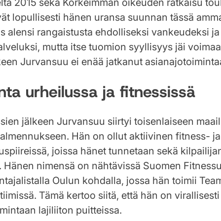
lta 2015 sekä Korkeimman oikeuden ratkaisu to
vät lopullisesti hänen uransa suunnan tässä amma
s alensi rangaistusta ehdolliseksi vankeudeksi ja
veluksi, mutta itse tuomion syyllisyys jäi voima
keen Jurvansuu ei enää jatkanut asianajotoiminta
nta urheilussa ja fitnessissä
ien jälkeen Jurvansuu siirtyi toisenlaiseen maai
valmennukseen. Hän on ollut aktiivinen fitness- ja
piireissä, joissa hänet tunnetaan sekä kilpailija
. Hänen nimensä on nähtävissä Suomen Fitnessur
ntajalistalla Oulun kohdalla, jossa hän toimii Te
iimissä. Tämä kertoo siitä, että hän on virallisest
ntaan lajiliiton puitteissa.