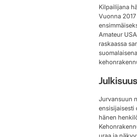
Kilpailijana h
Vuonna 2017 h
ensimmäiseksi
Amateur USA -
raskaassa sa
suomalaisena 
kehonrakenn
Julkisuus
Jurvansuun n
ensisijaisest
hänen henkilö
Kehonrakennus
uraa ja näkyv