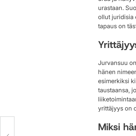
urastaan. Suom
ollut juridis
tapaus on täs
Yrittäjy
Jurvansuu on 
hänen nimeensä
esimerkiksi k
taustaansa, jo
liiketoiminta
yrittäjyys on
Miksi hä