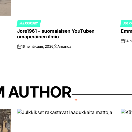
JULKKIKSET
JULK
POSTED
POST
Jore1961 – suomalaisen YouTuben
Emma
IN
IN
omaperäinen ilmiö
14 
on
16 heinäkuun, 2026
Amanda
on
Posted
by
M AUTHOR