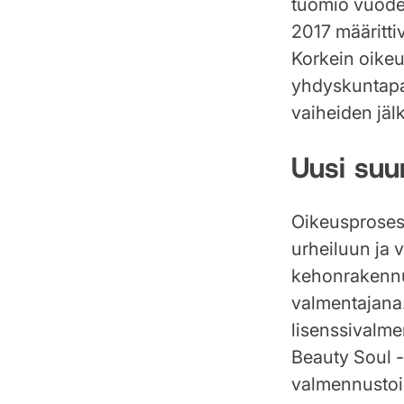
tuomio vuode
2017 määritti
Korkein oikeu
yhdyskuntapal
vaiheiden jäl
Uusi suu
Oikeusprosess
urheiluun ja 
kehonrakennus
valmentajana
lisenssivalme
Beauty Soul -t
valmennustoimi