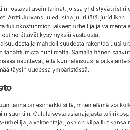
innostavat usein tarinat, joissa yhdistyvät ristirii
t. Antti Jurvansuu edustaa juuri tätä: juridiikan
ta tuli rikostuomion jälkeen urheilija ja valmenta
eet herättävät kysymyksiä vastuusta,
isuudesta ja mahdollisuudesta rakentaa uusi ur
 tapahtumista huolimatta. Samalla hänen saavu
massa osoittavat, että kurinalaisuus ja pitkäjäntei
mää täysin uudessa ympäristössä.
eto
uun tarina on esimerkki siitä, miten elämä voi kul
in suuntiin. Oululaisesta asianajajasta tuli rikos
s-urheilija ja valmentaja, joka on kilpaillut kansain