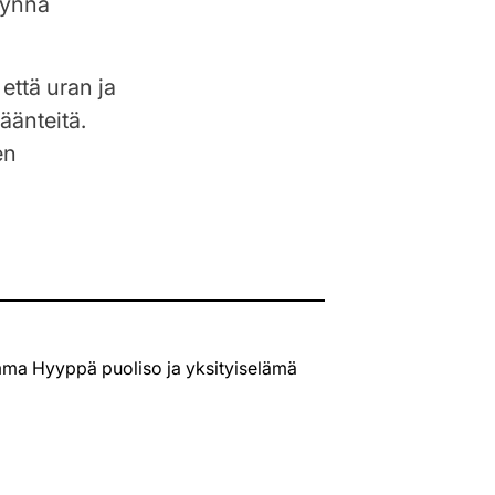
äynnä
että uran ja
äänteitä.
en