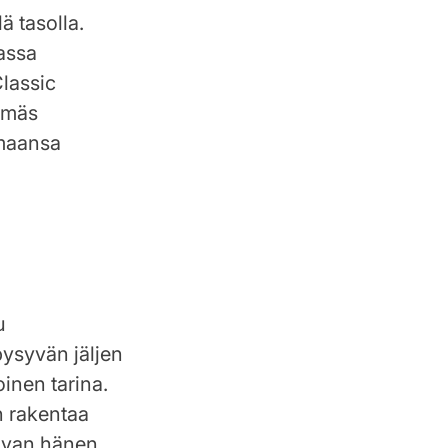
ä tasolla.
assa
Classic
semäs
emaansa
u
pysyvän jäljen
inen tarina.
n rakentaa
kuvan hänen