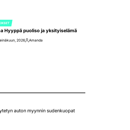
KIKSET
ED
 Hyyppä puoliso ja yksityiselämä
heinäkuun, 2026
Amanda
Posted
by