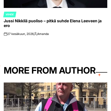
VIIHDE
POSTED
Jussi Nikkilä puoliso – pitkä suhde Elena Leeveen ja
IN
ero
27 kesäkuun, 2026
Amanda
on
Posted
by
MORE FROM AUTHOR