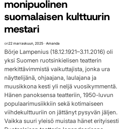
monipuolinen
suomalaisen kulttuurin
mestari
on
22 marraskuun, 2025
Amanda
Börje Lampenius (18.12.1921–3.11.2016) oli
yksi Suomen ruotsinkielisen teatterin
merkittävimmistä vaikuttajista, jonka ura
näyttelijänä, ohjaajana, laulajana ja
muusikkona kesti yli neljä vuosikymmentä.
Hänen panoksensa teatteriin, 1950-luvun
populaarimusiikkiin sekä kotimaiseen
viihdekulttuuriin on jättänyt pysyvän jäljen.
Vaikka suuri yleisö muistaa hänet erityisesti