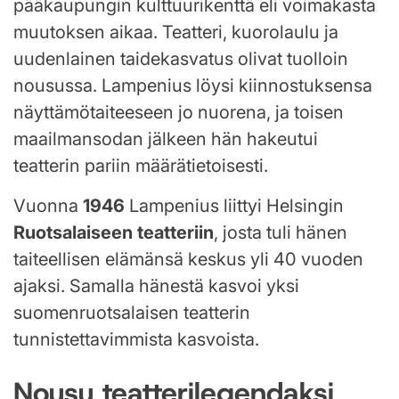
pääkaupungin kulttuurikenttä eli voimakasta
muutoksen aikaa. Teatteri, kuorolaulu ja
uudenlainen taidekasvatus olivat tuolloin
nousussa. Lampenius löysi kiinnostuksensa
näyttämötaiteeseen jo nuorena, ja toisen
maailmansodan jälkeen hän hakeutui
teatterin pariin määrätietoisesti.
Vuonna
1946
Lampenius liittyi Helsingin
Ruotsalaiseen teatteriin
, josta tuli hänen
taiteellisen elämänsä keskus yli 40 vuoden
ajaksi. Samalla hänestä kasvoi yksi
suomenruotsalaisen teatterin
tunnistettavimmista kasvoista.
Nousu teatterilegendaksi