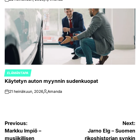
on
Posted
by
ELÄMÄNTAPA
POSTED
Käytetyn auton myynnin sudenkuopat
IN
21 heinäkuun, 2026
Amanda
on
Posted
by
Artikkelien
Previous:
Next:
Markku Impiö –
Jarno Elg – Suomen
selaus
musiikillisen
rikoshistorian synkin