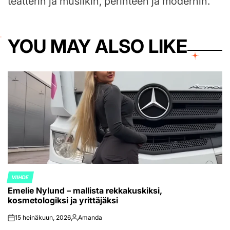
teatterin ja musiikin, perinteen ja modernin.
YOU MAY ALSO LIKE
VIIHDE
POSTED
Emelie Nylund – mallista rekkakuskiksi,
IN
kosmetologiksi ja yrittäjäksi
15 heinäkuun, 2026
Amanda
on
Posted