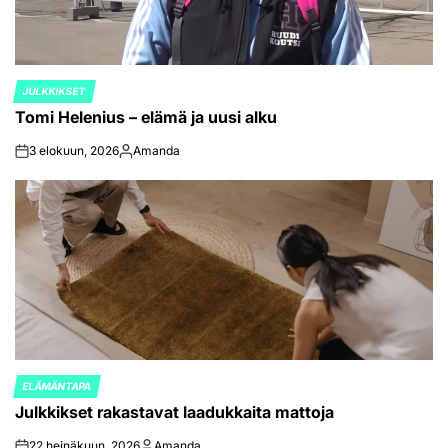
JULKKIKSET
POSTED
Tomi Helenius – elämä ja uusi alku
IN
3 elokuun, 2026
Amanda
on
Posted
by
ELÄMÄNTAPA
POSTED
Julkkikset rakastavat laadukkaita mattoja
IN
22 heinäkuun, 2026
Amanda