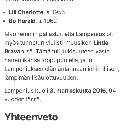
Lili Charlotte
, s. 1955
Bo Harald
, s. 1962
Myöhemmin paljastui, että Lampenius oli
myös tunnetun viulisti-muusikon
Linda
Bravan
isä. Tämä tuli julkisuuteen vasta
hänen ikänsä loppupuolella, ja toi
Lampeniuksen elämäntarinaan inhimillisen,
lämpimän lisäulottuvuuden.
Lampenius kuoli
3. marraskuuta 2016
, 94
vuoden iässä.
Yhteenveto