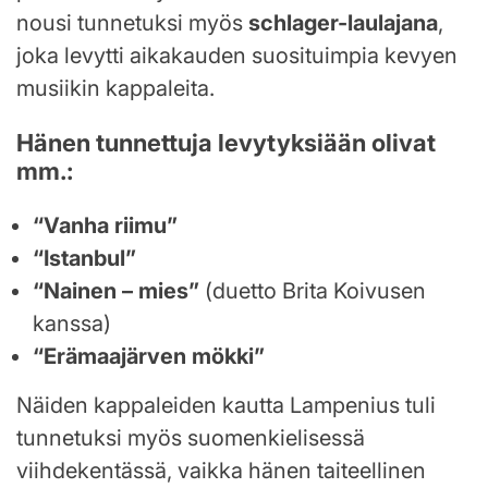
nousi tunnetuksi myös
schlager-laulajana
,
joka levytti aikakauden suosituimpia kevyen
musiikin kappaleita.
Hänen tunnettuja levytyksiään olivat
mm.:
“Vanha riimu”
“Istanbul”
“Nainen – mies”
(duetto Brita Koivusen
kanssa)
“Erämaajärven mökki”
Näiden kappaleiden kautta Lampenius tuli
tunnetuksi myös suomenkielisessä
viihdekentässä, vaikka hänen taiteellinen