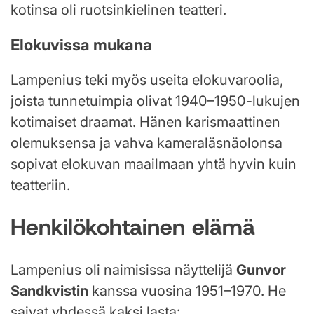
kotinsa oli ruotsinkielinen teatteri.
Elokuvissa mukana
Lampenius teki myös useita elokuvaroolia,
joista tunnetuimpia olivat 1940–1950-lukujen
kotimaiset draamat. Hänen karismaattinen
olemuksensa ja vahva kameraläsnäolonsa
sopivat elokuvan maailmaan yhtä hyvin kuin
teatteriin.
Henkilökohtainen elämä
Lampenius oli naimisissa näyttelijä
Gunvor
Sandkvistin
kanssa vuosina 1951–1970. He
saivat yhdessä kaksi lasta: