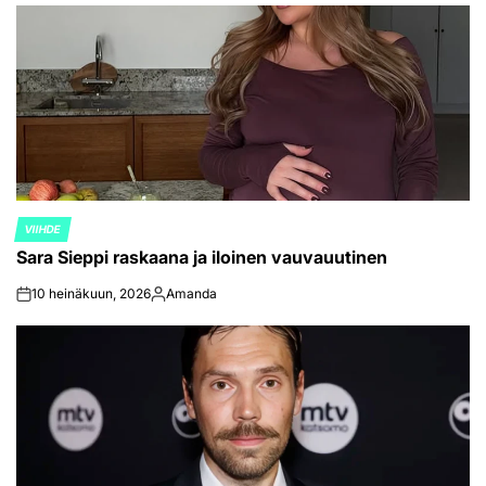
by
VIIHDE
POSTED
Sara Sieppi raskaana ja iloinen vauvauutinen
IN
10 heinäkuun, 2026
Amanda
on
Posted
by