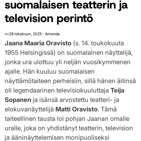
suomalaisen teatterin ja
television perintö
on
28 lokakuun, 2025
Amanda
Jaana Maaria Oravisto
(s. 14. toukokuuta
1955 Helsingissä) on suomalainen näyttelijä,
jonka ura ulottuu yli neljän vuosikymmenen
ajalle. Hän kuuluu suomalaisen
näyttämötaiteen perheisiin, sillä hänen äitinsä
oli legendaarinen televisiokuuluttaja
Teija
Sopanen
ja isänsä arvostettu teatteri- ja
elokuvanäyttelijä
Matti Oravisto
. Tämä
taiteellinen tausta loi pohjan Jaanan omalle
uralle, joka on yhdistänyt teatterin, television
ja ääninäyttelemisen monipuoliseksi