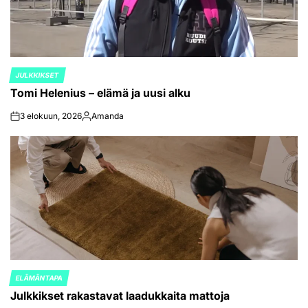
JULKKIKSET
POSTED
Tomi Helenius – elämä ja uusi alku
IN
3 elokuun, 2026
Amanda
on
Posted
by
ELÄMÄNTAPA
POSTED
Julkkikset rakastavat laadukkaita mattoja
IN