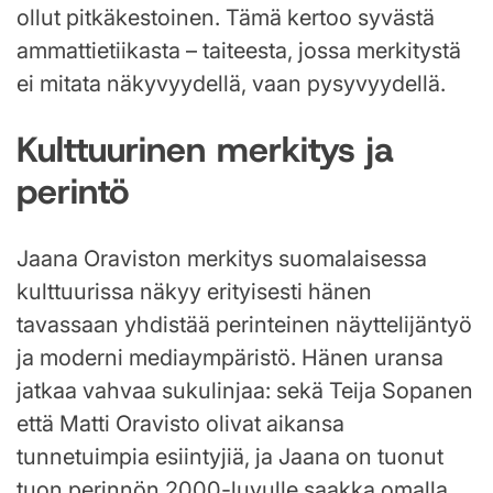
ollut pitkäkestoinen. Tämä kertoo syvästä
ammattietiikasta – taiteesta, jossa merkitystä
ei mitata näkyvyydellä, vaan pysyvyydellä.
Kulttuurinen merkitys ja
perintö
Jaana Oraviston merkitys suomalaisessa
kulttuurissa näkyy erityisesti hänen
tavassaan yhdistää perinteinen näyttelijäntyö
ja moderni mediaympäristö. Hänen uransa
jatkaa vahvaa sukulinjaa: sekä Teija Sopanen
että Matti Oravisto olivat aikansa
tunnetuimpia esiintyjiä, ja Jaana on tuonut
tuon perinnön 2000-luvulle saakka omalla