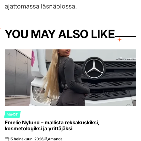
ajattomassa läsnäolossa.
YOU MAY ALSO LIKE
VIIHDE
POSTED
Emelie Nylund – mallista rekkakuskiksi,
IN
kosmetologiksi ja yrittäjäksi
15 heinäkuun, 2026
Amanda