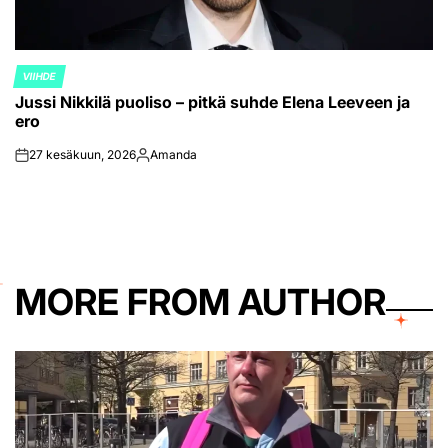
VIIHDE
POSTED
Jussi Nikkilä puoliso – pitkä suhde Elena Leeveen ja
IN
ero
27 kesäkuun, 2026
Amanda
on
Posted
by
MORE FROM AUTHOR