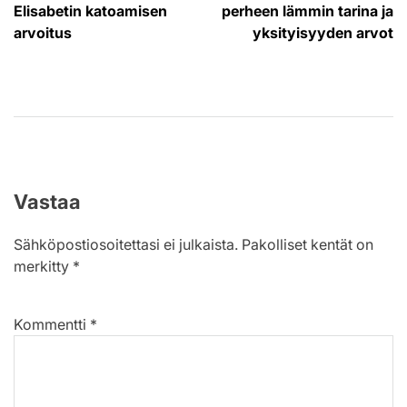
selaus
Elisabetin katoamisen
perheen lämmin tarina ja
arvoitus
yksityisyyden arvot
Vastaa
Sähköpostiosoitettasi ei julkaista.
Pakolliset kentät on
merkitty
*
Kommentti
*