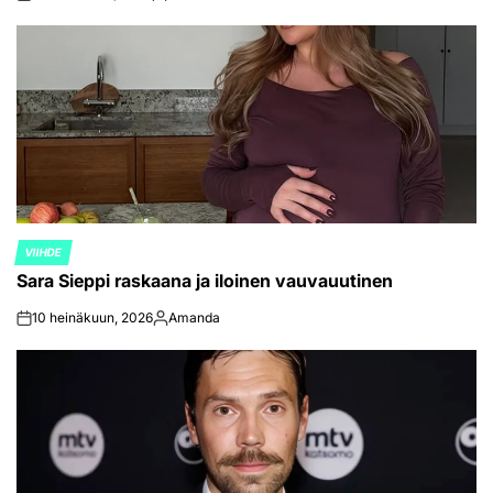
on
Posted
by
VIIHDE
POSTED
Sara Sieppi raskaana ja iloinen vauvauutinen
IN
10 heinäkuun, 2026
Amanda
on
Posted
by