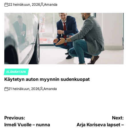
22 heinäkuun, 2026
Amanda
on
Posted
by
ELÄMÄNTAPA
POSTED
Käytetyn auton myynnin sudenkuopat
IN
21 heinäkuun, 2026
Amanda
on
Posted
by
Artikkelien
Previous:
Next:
Irmeli Vuolle – nunna
Arja Koriseva lapset –