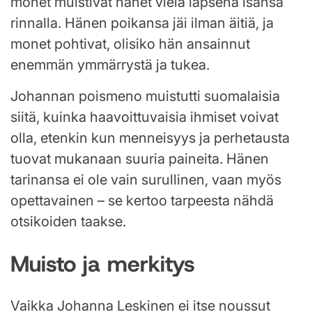
monet muistivat hänet vielä lapsena isänsä
rinnalla. Hänen poikansa jäi ilman äitiä, ja
monet pohtivat, olisiko hän ansainnut
enemmän ymmärrystä ja tukea.
Johannan poismeno muistutti suomalaisia
siitä, kuinka haavoittuvaisia ihmiset voivat
olla, etenkin kun menneisyys ja perhetausta
tuovat mukanaan suuria paineita. Hänen
tarinansa ei ole vain surullinen, vaan myös
opettavainen – se kertoo tarpeesta nähdä
otsikoiden taakse.
Muisto ja merkitys
Vaikka Johanna Leskinen ei itse noussut