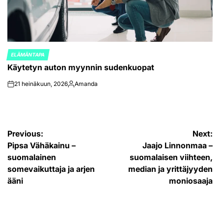
ELÄMÄNTAPA
POSTED
Käytetyn auton myynnin sudenkuopat
IN
21 heinäkuun, 2026
Amanda
on
Posted
by
Artikkelien
Previous:
Next:
Pipsa Vähäkainu –
Jaajo Linnonmaa –
selaus
suomalainen
suomalaisen viihteen,
somevaikuttaja ja arjen
median ja yrittäjyyden
ääni
moniosaaja