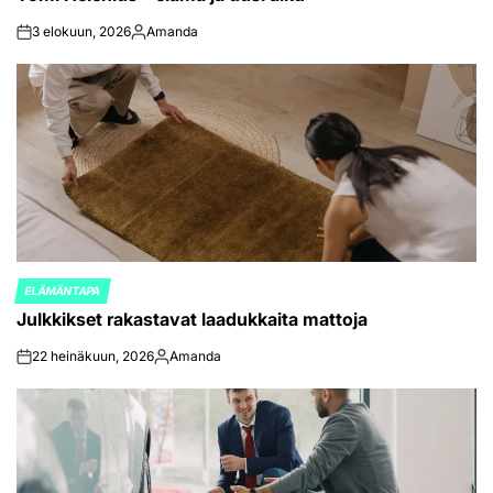
3 elokuun, 2026
Amanda
on
Posted
by
ELÄMÄNTAPA
POSTED
Julkkikset rakastavat laadukkaita mattoja
IN
22 heinäkuun, 2026
Amanda
on
Posted
by