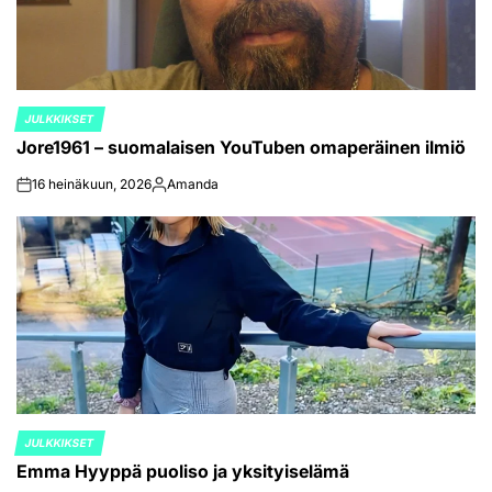
JULKKIKSET
POSTED
Jore1961 – suomalaisen YouTuben omaperäinen ilmiö
IN
16 heinäkuun, 2026
Amanda
on
Posted
by
JULKKIKSET
POSTED
Emma Hyyppä puoliso ja yksityiselämä
IN