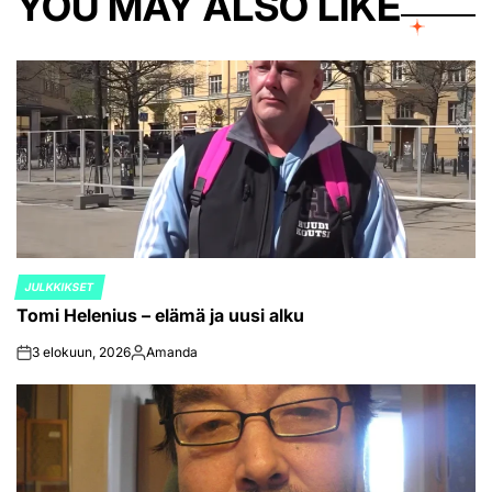
YOU MAY ALSO LIKE
JULKKIKSET
POSTED
Tomi Helenius – elämä ja uusi alku
IN
3 elokuun, 2026
Amanda
on
Posted
by