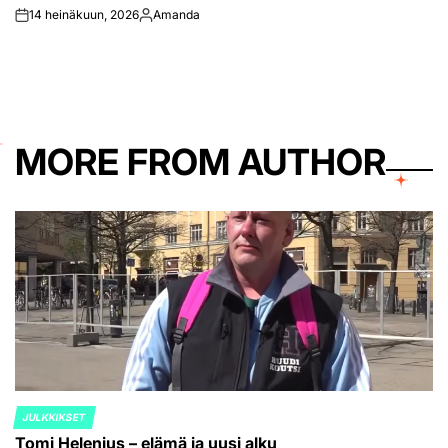
14 heinäkuun, 2026
Amanda
on
Posted
by
MORE FROM AUTHOR
JULKKIKSET
POSTED
Tomi Helenius – elämä ja uusi alku
IN