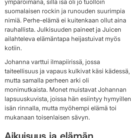
ympäröimänä, sillä isä oli jo tuolloin
suomalaisen rockin ja runouden suurimpia
nimiä. Perhe-elämä ei kuitenkaan ollut aina
rauhallista. Julkisuuden paineet ja Juicen
ailahteleva elämäntapa heijastuivat myös
kotiin.
Johanna varttui ilmapiirissä, jossa
taiteellisuus ja vapaus kulkivat käsi kädessä,
mutta samalla perheen arki oli
monimutkaista. Monet muistavat Johannan
lapsuuskuvista, joissa hän esiintyy hymyillen
isän rinnalla, mutta myöhempi elämä toi
mukanaan toisenlaisen sävyn.
Aikuisuus ja elämän