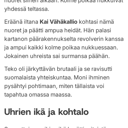
nuoret siihen aikaan. Kolme poikaa nukkuivat
yhdessä teltassa.
Eräänä iltana
Kai Vähäkallio
kohtasi nämä
nuoret ja päätti ampua heidät. Hän palasi
kartanon päärakennukselta revolverin kanssa
ja ampui kaikki kolme poikaa nukkuessaan.
Jokainen uhreista sai surmansa päähän.
Teko oli järkyttävän brutaali ja se ravisutti
suomalaista yhteiskuntaa. Moni ihminen
pysähtyi pohtimaan, miten tällaista voi
tapahtua omassa maassa.
Uhrien ikä ja kohtalo