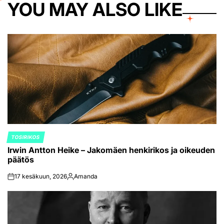
YOU MAY ALSO LIKE
TOSIRIKOS
POSTED
Irwin Antton Heike – Jakomäen henkirikos ja oikeuden
IN
päätös
17 kesäkuun, 2026
Amanda
on
Posted
by