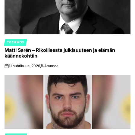
TOSIRIKOS
POSTED
Matti Sarén – Rikollisesta julkisuuteen ja elämän
IN
käännekohtiin
11 huhtikuun, 2026
Amanda
on
Posted
by