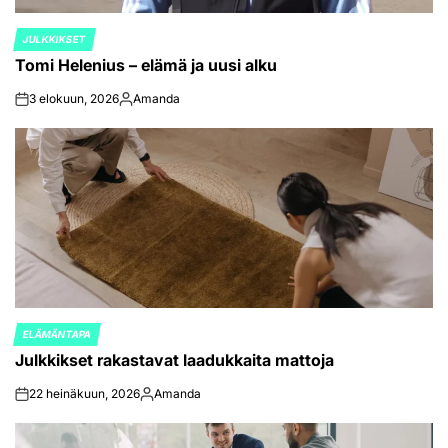
JULKKIKSET
POSTED
Tomi Helenius – elämä ja uusi alku
IN
3 elokuun, 2026
Amanda
on
Posted
by
ELÄMÄNTAPA
POSTED
Julkkikset rakastavat laadukkaita mattoja
IN
22 heinäkuun, 2026
Amanda
on
Posted
by