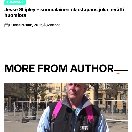
TOSIRIKOS
POSTED
Jesse Shipley – suomalainen rikostapaus joka herätti
IN
huomiota
17 maaliskuun, 2026
Amanda
on
Posted
by
MORE FROM AUTHOR