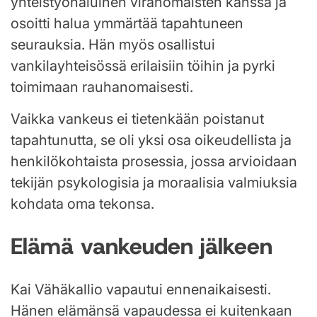
yhteistyöhaluinen viranomaisten kanssa ja
osoitti halua ymmärtää tapahtuneen
seurauksia. Hän myös osallistui
vankilayhteisössä erilaisiin töihin ja pyrki
toimimaan rauhanomaisesti.
Vaikka vankeus ei tietenkään poistanut
tapahtunutta, se oli yksi osa oikeudellista ja
henkilökohtaista prosessia, jossa arvioidaan
tekijän psykologisia ja moraalisia valmiuksia
kohdata oma tekonsa.
Elämä vankeuden jälkeen
Kai Vähäkallio vapautui ennenaikaisesti.
Hänen elämänsä vapaudessa ei kuitenkaan