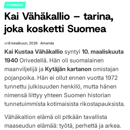
TOSIRIKOS
POSTED
Kai Vähäkallio – tarina,
IN
joka kosketti Suomea
on
6 kesäkuun, 2026
Amanda
Kai Kustaa Vähäkallio
syntyi
10. maaliskuuta
1940
Orivedellä. Hän oli suomalainen
maanviljelijä ja
Kytäjän kartanon
omistajan
pojanpoika. Hän ei ollut ennen vuotta 1972
tunnettu julkisuuden henkilö, mutta hänen
nimensä liittyy yhteen Suomen historian
tunnetuimmista kotimaisista rikostapauksista.
Vähäkallion elämä oli pitkään tavallista
maaseudun elämää: työtä, perhettä ja arkea.