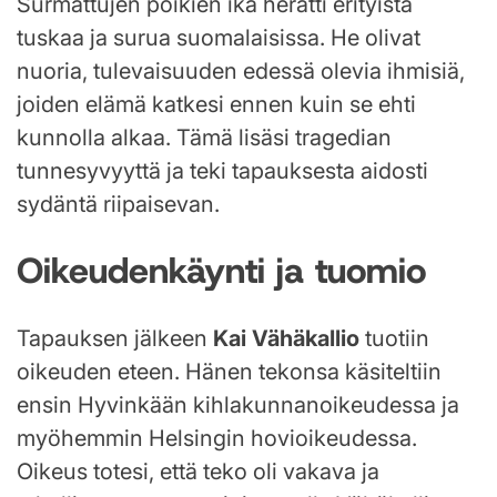
Surmattujen poikien ikä herätti erityistä
tuskaa ja surua suomalaisissa. He olivat
nuoria, tulevaisuuden edessä olevia ihmisiä,
joiden elämä katkesi ennen kuin se ehti
kunnolla alkaa. Tämä lisäsi tragedian
tunnesyvyyttä ja teki tapauksesta aidosti
sydäntä riipaisevan.
Oikeudenkäynti ja tuomio
Tapauksen jälkeen
Kai Vähäkallio
tuotiin
oikeuden eteen. Hänen tekonsa käsiteltiin
ensin Hyvinkään kihlakunnanoikeudessa ja
myöhemmin Helsingin hovioikeudessa.
Oikeus totesi, että teko oli vakava ja