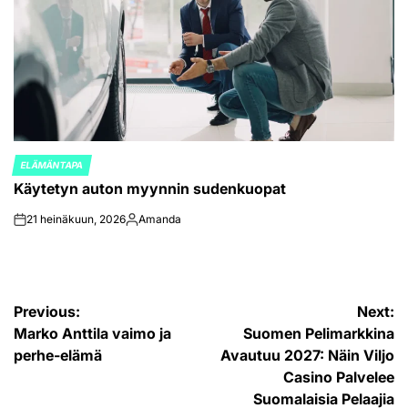
ELÄMÄNTAPA
POSTED
Käytetyn auton myynnin sudenkuopat
IN
21 heinäkuun, 2026
Amanda
on
Posted
by
Artikkelien
Previous:
Next:
Marko Anttila vaimo ja
Suomen Pelimarkkina
selaus
perhe-elämä
Avautuu 2027: Näin Viljo
Casino Palvelee
Suomalaisia Pelaajia