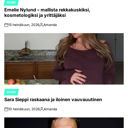
VIIHDE
POSTED
Emelie Nylund – mallista rekkakuskiksi,
IN
kosmetologiksi ja yrittäjäksi
15 heinäkuun, 2026
Amanda
on
Posted
by
VIIHDE
POSTED
Sara Sieppi raskaana ja iloinen vauvauutinen
IN
10 heinäkuun, 2026
Amanda
on
Posted
by