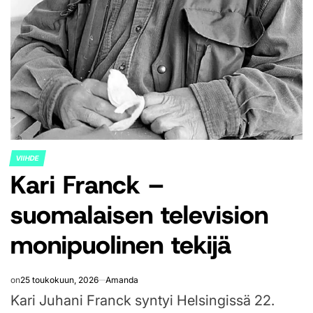
VIIHDE
POSTED
Kari Franck –
IN
suomalaisen television
monipuolinen tekijä
on
25 toukokuun, 2026
Amanda
Kari Juhani Franck syntyi Helsingissä 22.