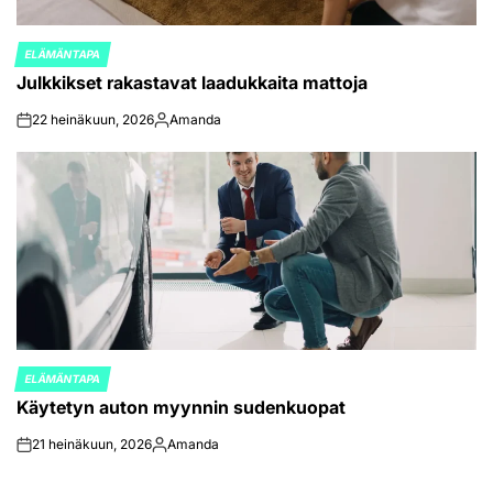
ELÄMÄNTAPA
POSTED
Julkkikset rakastavat laadukkaita mattoja
IN
22 heinäkuun, 2026
Amanda
on
Posted
by
ELÄMÄNTAPA
POSTED
Käytetyn auton myynnin sudenkuopat
IN
21 heinäkuun, 2026
Amanda
on
Posted
by