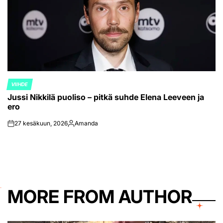
VIIHDE
POSTED
Jussi Nikkilä puoliso – pitkä suhde Elena Leeveen ja
IN
ero
27 kesäkuun, 2026
Amanda
on
Posted
by
MORE FROM AUTHOR