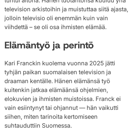
tuntui aitona. Hänen tuotantonsa kuuluu yhä
television arkistoihin ja muistuttaa siitä ajasta,
jolloin televisio oli enemmän kuin vain
viihdettä – se oli osa ihmisten elämää.
Elämäntyö ja perintö
Kari Franckin kuolema vuonna 2025 jätti
tyhjän paikan suomalaisen television ja
draaman kentälle. Hänen elämänsä työ
kuitenkin jatkaa elämäänsä ohjelmien,
elokuvien ja ihmisten muistoissa. Franck ei
vain esiintynyt tai ohjannut — hän vaikutti
siihen, miten tarinoita kertomiseen
suhtauduttiin Suomessa.