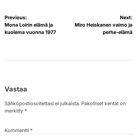
Artikkelien
Previous:
Next:
Mona Loirin elämä ja
Miro Heiskanen vaimo ja
selaus
kuolema vuonna 1977
perhe-elämä
Vastaa
Sähköpostiosoitettasi ei julkaista.
Pakolliset kentät on
merkitty
*
Kommentti
*