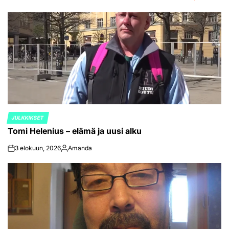
JULKKIKSET
POSTED
Tomi Helenius – elämä ja uusi alku
IN
3 elokuun, 2026
Amanda
on
Posted
by