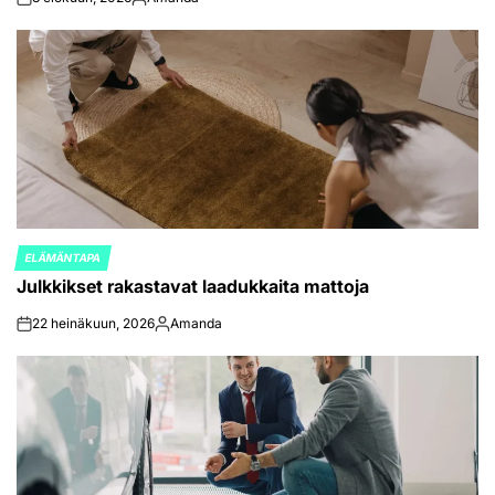
on
Posted
by
ELÄMÄNTAPA
POSTED
Julkkikset rakastavat laadukkaita mattoja
IN
22 heinäkuun, 2026
Amanda
on
Posted
by