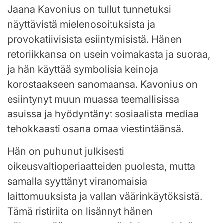
Jaana Kavonius on tullut tunnetuksi
näyttävistä mielenosoituksista ja
provokatiivisista esiintymisistä. Hänen
retoriikkansa on usein voimakasta ja suoraa,
ja hän käyttää symbolisia keinoja
korostaakseen sanomaansa. Kavonius on
esiintynyt muun muassa teemallisissa
asuissa ja hyödyntänyt sosiaalista mediaa
tehokkaasti osana omaa viestintäänsä.
Hän on puhunut julkisesti
oikeusvaltioperiaatteiden puolesta, mutta
samalla syyttänyt viranomaisia
laittomuuksista ja vallan väärinkäytöksistä.
Tämä ristiriita on lisännyt hänen