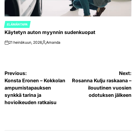
ELÄMÄNTAPA
POSTED
Käytetyn auton myynnin sudenkuopat
IN
21 heinäkuun, 2026
Amanda
on
Posted
by
Artikkelien
Previous:
Next:
Konsta Eronen – Kokkolan
Rosanna Kulju raskaana –
selaus
ampumistapauksen
ilouutinen vuosien
synkkä tarina ja
odotuksen jälkeen
hovioikeuden ratkaisu