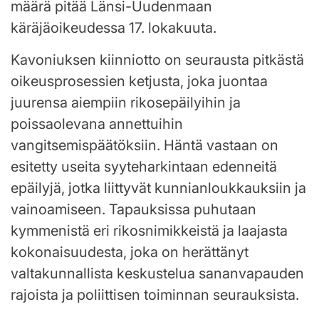
määrä pitää Länsi-Uudenmaan
käräjäoikeudessa 17. lokakuuta.
Kavoniuksen kiinniotto on seurausta pitkästä
oikeusprosessien ketjusta, joka juontaa
juurensa aiempiin rikosepäilyihin ja
poissaolevana annettuihin
vangitsemispäätöksiin. Häntä vastaan on
esitetty useita syyteharkintaan edenneitä
epäilyjä, jotka liittyvät kunnianloukkauksiin ja
vainoamiseen. Tapauksissa puhutaan
kymmenistä eri rikosnimikkeistä ja laajasta
kokonaisuudesta, joka on herättänyt
valtakunnallista keskustelua sananvapauden
rajoista ja poliittisen toiminnan seurauksista.