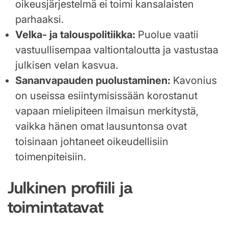
oikeusjärjestelmä ei toimi kansalaisten
parhaaksi.
Velka- ja talouspolitiikka:
Puolue vaatii
vastuullisempaa valtiontaloutta ja vastustaa
julkisen velan kasvua.
Sananvapauden puolustaminen:
Kavonius
on useissa esiintymisissään korostanut
vapaan mielipiteen ilmaisun merkitystä,
vaikka hänen omat lausuntonsa ovat
toisinaan johtaneet oikeudellisiin
toimenpiteisiin.
Julkinen profiili ja
toimintatavat