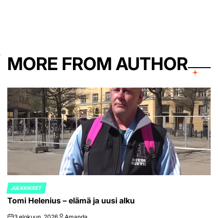
by
MORE FROM AUTHOR
JULKKIKSET
POSTED
Tomi Helenius – elämä ja uusi alku
IN
3 elokuun, 2026
Amanda