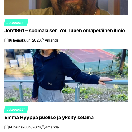
JULKKIKSET
POSTED
Jore1961 – suomalaisen YouTuben omaperäinen ilmiö
IN
16 heinäkuun, 2026
Amanda
on
Posted
by
JULKKIKSET
POSTED
Emma Hyyppä puoliso ja yksityiselämä
IN
14 heinäkuun, 2026
Amanda
on
Posted