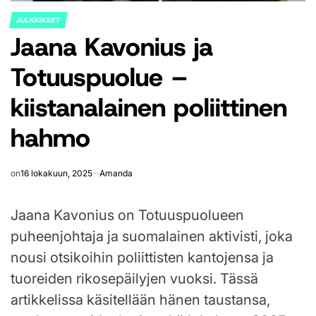
JULKKIKSET
POSTED
Jaana Kavonius ja
IN
Totuuspuolue –
kiistanalainen poliittinen
hahmo
on
16 lokakuun, 2025
Amanda
Jaana Kavonius on Totuuspuolueen
puheenjohtaja ja suomalainen aktivisti, joka
nousi otsikoihin poliittisten kantojensa ja
tuoreiden rikosepäilyjen vuoksi. Tässä
artikkelissa käsitellään hänen taustansa,