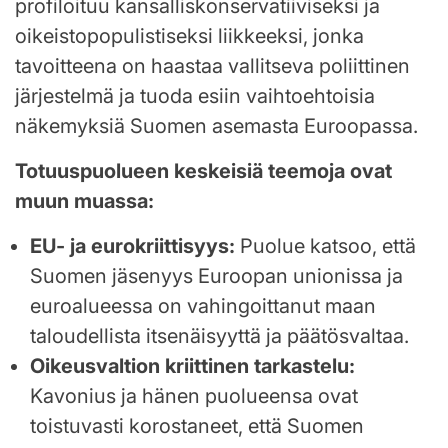
profiloituu kansalliskonservatiiviseksi ja
oikeistopopulistiseksi liikkeeksi, jonka
tavoitteena on haastaa vallitseva poliittinen
järjestelmä ja tuoda esiin vaihtoehtoisia
näkemyksiä Suomen asemasta Euroopassa.
Totuuspuolueen keskeisiä teemoja ovat
muun muassa:
EU- ja eurokriittisyys:
Puolue katsoo, että
Suomen jäsenyys Euroopan unionissa ja
euroalueessa on vahingoittanut maan
taloudellista itsenäisyyttä ja päätösvaltaa.
Oikeusvaltion kriittinen tarkastelu:
Kavonius ja hänen puolueensa ovat
toistuvasti korostaneet, että Suomen