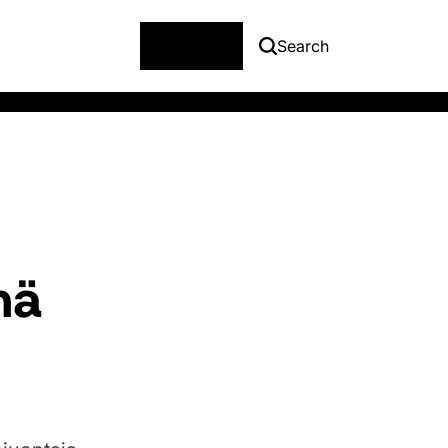
Menu
Search
mä