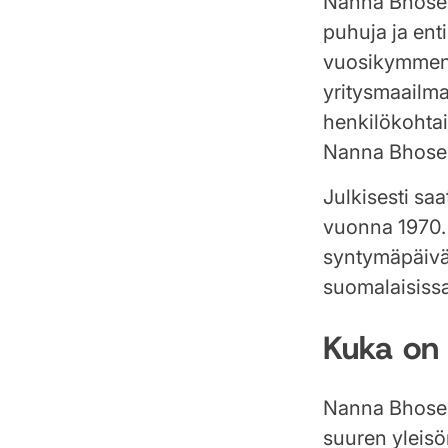
Nanna Bhose 
puhuja ja ent
vuosikymment
yritysmaailma
henkilökohtai
Nanna Bhosen
Julkisesti sa
vuonna 1970.
syntymäpäivää
suomalaisissa
Kuka on
Nanna Bhose 
suuren yleisö