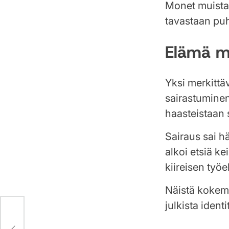
Monet muistav
tavastaan puh
Elämä mu
Yksi merkitt
sairastuminen
haasteistaan 
Sairaus sai 
alkoi etsiä k
kiireisen työe
Näistä kokem
julkista identi
027: