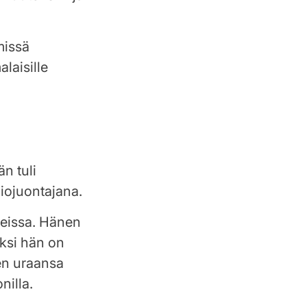
missä
laisille
n tuli
diojuontajana.
teissa. Hänen
äksi hän on
en uraansa
nilla.