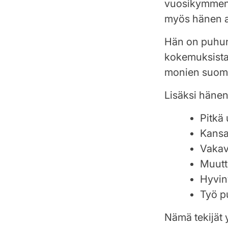
vuosikymment
myös hänen 
Hän on puhunu
kokemuksista
monien suoma
Lisäksi hänen
Pitkä
Kansa
Vakav
Muutt
Hyvin
Työ p
Nämä tekijät 