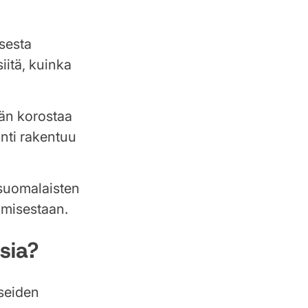
sesta
iitä, kuinka
Hän korostaa
inti rakentuu
 suomalaisten
amisestaan.
sia?
seiden