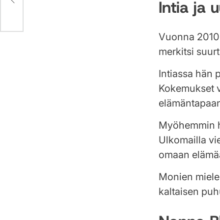
Intia ja
Vuonna 2010 
merkitsi suu
Intiassa hän 
Kokemukset va
elämäntapaa
Myöhemmin h
Ulkomailla vi
omaan elämää
Monien miele
kaltaisen puh