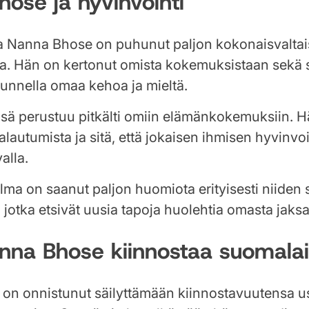
ose ja hyvinvointi
a Nanna Bhose on puhunut paljon kokonaisvaltai
a. Hän on kertonut omista kokemuksistaan sekä s
unnella omaa kehoa ja mieltä.
sä perustuu pitkälti omiin elämänkokemuksiin. 
alautumista ja sitä, että jokaisen ihmisen hyvinvo
alla.
a on saanut paljon huomiota erityisesti niiden
jotka etsivät uusia tapoja huolehtia omasta jaks
nna Bhose kiinnostaa suomalai
on onnistunut säilyttämään kiinnostavuutensa u