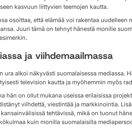
seen kasvuun liittyvien teemojen kautta.
sa osoittaa, että elämää voi rakentaa uudelleen 
ansa. Juuri tämä on tehnyt hänestä monille suoma
esimerkin.
iassa ja viihdemaailmassa
 ura alkoi näkyvästi suomalaisessa mediassa. Hä
ityisesti television kautta ja myöhemmin myös ra
a hän on ollut mukana useissa erilaisissa projek
stänyt viihdettä, viestintää ja markkinointia. Lis
 kansainvälisissä tehtävissä, mikä on tuonut hän
ökulmaa kuin monilla suomalaisilla mediapersoo