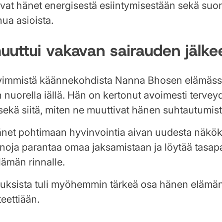
at hänet energisestä esiintymisestään sekä suo
ua asioista.
uttui vakavan sairauden jälke
ävimmistä käännekohdista Nanna Bhosen elämäss
 nuorella iällä. Hän on kertonut avoimesti terveyd
sekä siitä, miten ne muuttivat hänen suhtautumi
hänet pohtimaan hyvinvointia aivan uudesta näkö
einoja parantaa omaa jaksamistaan ja löytää tasa
lämän rinnalle.
uksista tuli myöhemmin tärkeä osa hänen elämän
teettiään.