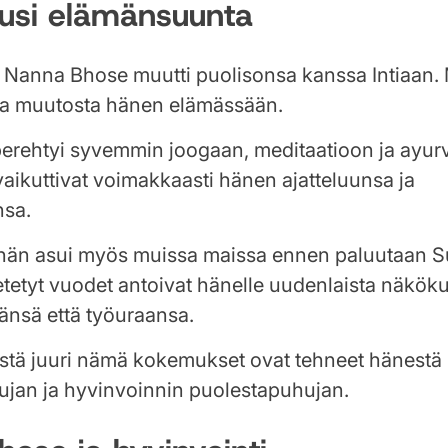
 uusi elämänsuunta
Nanna Bhose muutti puolisonsa kanssa Intiaan.
rta muutosta hänen elämässään.
perehtyi syvemmin joogaan, meditaatioon ja ayur
ikuttivat voimakkaasti hänen ajatteluunsa ja
nsa.
än asui myös muissa maissa ennen paluutaan 
etetyt vuodet antoivat hänelle uudenlaista näkö
nsä että työuraansa.
stä juuri nämä kokemukset ovat tehneet hänestä
ujan ja hyvinvoinnin puolestapuhujan.