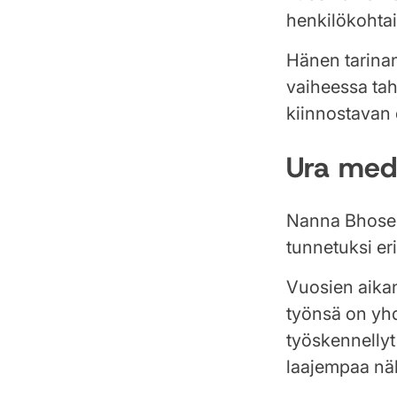
henkilökohtai
Hänen tarinan
vaiheessa tah
kiinnostavan 
Ura med
Nanna Bhosen
tunnetuksi er
Vuosien aikan
työnsä on yhdi
työskennellyt
laajempaa näk