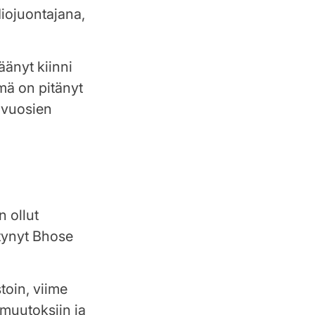
iojuontajana,
äänyt kiinni
ämä on pitänyt
 vuosien
 ollut
tynyt Bhose
toin, viime
amuutoksiin ja