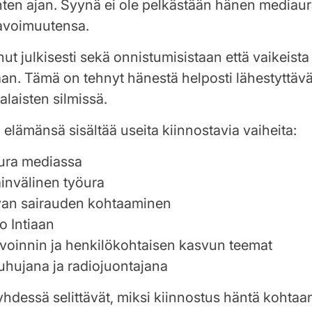
en ajan. Syynä ei ole pelkästään hänen mediaur
avoimuutensa.
t julkisesti sekä onnistumisistaan että vaikeista
an. Tämä on tehnyt hänestä helposti lähestyttäv
laisten silmissä.
 elämänsä sisältää useita kiinnostavia vaiheita:
 ura mediassa
invälinen työura
an sairauden kohtaaminen
o Intiaan
voinnin ja henkilökohtaisen kasvun teemat
uhujana ja radiojuontajana
yhdessä selittävät, miksi kiinnostus häntä kohtaa