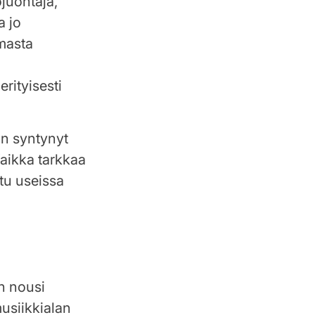
juontaja,
a jo
masta
a
rityisesti
on syntynyt
aikka tarkkaa
ttu useissa
n nousi
usiikkialan