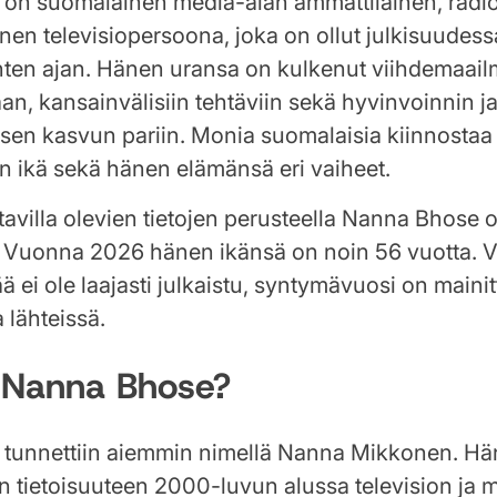
on suomalainen media-alan ammattilainen, radio
inen televisiopersoona, joka on ollut julkisuudess
en ajan. Hänen uransa on kulkenut viihdemaail
an, kansainvälisiin tehtäviin sekä hyvinvoinnin j
sen kasvun pariin. Monia suomalaisia kiinnostaa e
 ikä sekä hänen elämänsä eri vaiheet.
atavilla olevien tietojen perusteella Nanna Bhose 
 Vuonna 2026 hänen ikänsä on noin 56 vuotta. V
 ei ole laajasti julkaistu, syntymävuosi on maini
 lähteissä.
 Nanna Bhose?
tunnettiin aiemmin nimellä Nanna Mikkonen. Hä
n tietoisuuteen 2000-luvun alussa television ja m