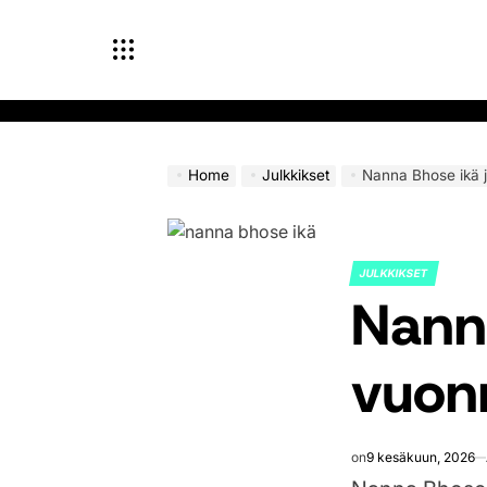
Skip
to
content
Home
Julkkikset
Nanna Bhose ikä 
JULKKIKSET
POSTED
Nann
IN
vuon
on
9 kesäkuun, 2026