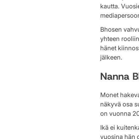
kautta. Vuos
mediapersoona
Bhosen vahvuu
yhteen rooliin
hänet kiinno
jälkeen.
Nanna B
Monet hakevat
näkyvä osa s
on vuonna 20
Ikä ei kuiten
vuosina hän o