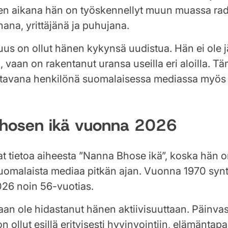
ien aikana hän on työskennellyt muun muassa rad
na, yrittäjänä ja puhujana.
s on ollut hänen kykynsä uudistua. Hän ei ole j
, vaan on rakentanut uransa useilla eri aloilla. T
stavana henkilönä suomalaisessa mediassa myös
hosen ikä vuonna 2026
 tietoa aiheesta ”Nanna Bhose ikä”, koska hän on
uomalaista mediaa pitkän ajan. Vuonna 1970 syn
26 noin 56-vuotias.
kaan ole hidastanut hänen aktiivisuuttaan. Päinvas
n ollut esillä erityisesti hyvinvointiin, elämäntap