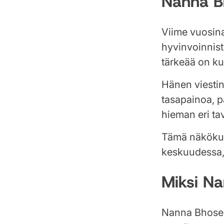
Nanna Bh
Viime vuosin
hyvinvoinnist
tärkeää on ku
Hänen viestin
tasapainoa, p
hieman eri tav
Tämä näkökulm
keskuudessa, 
Miksi Na
Nanna Bhose 