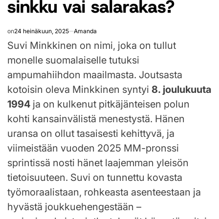
sinkku vai salarakas?
on
24 heinäkuun, 2025
Amanda
Suvi Minkkinen on nimi, joka on tullut
monelle suomalaiselle tutuksi
ampumahiihdon maailmasta. Joutsasta
kotoisin oleva Minkkinen syntyi
8. joulukuuta
1994
ja on kulkenut pitkäjänteisen polun
kohti kansainvälistä menestystä. Hänen
uransa on ollut tasaisesti kehittyvä, ja
viimeistään vuoden 2025 MM-pronssi
sprintissä nosti hänet laajemman yleisön
tietoisuuteen. Suvi on tunnettu kovasta
työmoraalistaan, rohkeasta asenteestaan ja
hyvästä joukkuehengestään –