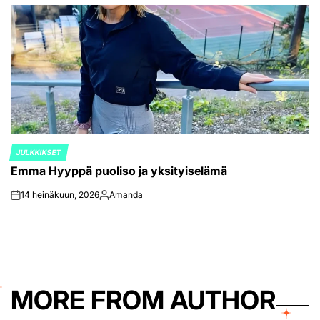
by
JULKKIKSET
POSTED
Emma Hyyppä puoliso ja yksityiselämä
IN
14 heinäkuun, 2026
Amanda
on
Posted
by
MORE FROM AUTHOR