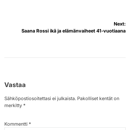
by
Artikkelien
Next:
Saana Rossi ikä ja elämänvaiheet 41-vuotiaana
selaus
Vastaa
Sähköpostiosoitettasi ei julkaista.
Pakolliset kentät on
merkitty
*
Kommentti
*