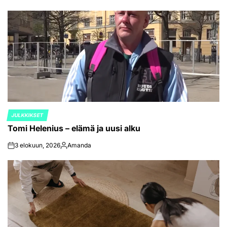
JULKKIKSET
POSTED
Tomi Helenius – elämä ja uusi alku
IN
3 elokuun, 2026
Amanda
on
Posted
by