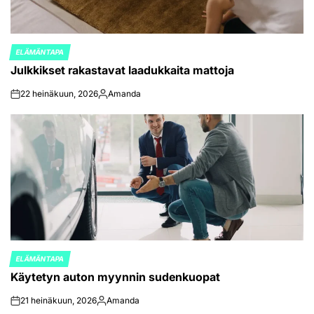
ELÄMÄNTAPA
POSTED
Julkkikset rakastavat laadukkaita mattoja
IN
22 heinäkuun, 2026
Amanda
on
Posted
by
ELÄMÄNTAPA
POSTED
Käytetyn auton myynnin sudenkuopat
IN
21 heinäkuun, 2026
Amanda
on
Posted