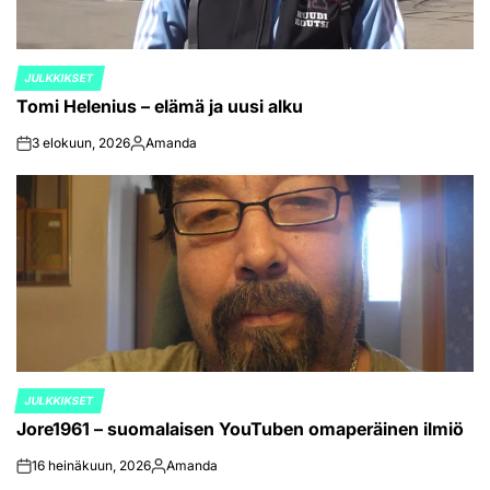
JULKKIKSET
POSTED
Tomi Helenius – elämä ja uusi alku
IN
3 elokuun, 2026
Amanda
on
Posted
by
JULKKIKSET
POSTED
Jore1961 – suomalaisen YouTuben omaperäinen ilmiö
IN
16 heinäkuun, 2026
Amanda
on
Posted