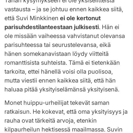
Tähän kysymykseen ei ole yksiselitteistä
vastausta – ja se johtuu ennen kaikkea siitä,
että Suvi Minkkinen
ei ole kertonut
parisuhdestilanteestaan julkisesti
. Hän ei
ole missään vaiheessa vahvistanut olevansa
parisuhteessa tai seurustelevansa, eikä
hänen somekanavistaan löydy viitteitä
romanttisista suhteista. Tämä ei tietenkään
tarkoita, ettei hänellä voisi olla puolisoa,
mutta viestii ennen kaikkea siitä, että hän
haluaa pitää yksityiselämänsä yksityisenä.
Monet huippu-urheilijat tekevät saman
ratkaisun. He kokevat, että oma yksityisyys ja
rauha ovat tärkeitä arvoja, etenkin
kilpaurheilun hektisessä maailmassa. Suvin