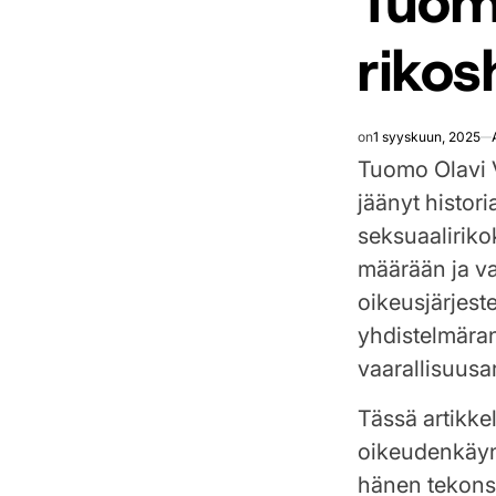
Tuom
rikos
on
1 syyskuun, 2025
Tuomo Olavi V
jäänyt histori
seksuaaliriko
määrään ja v
oikeusjärjest
yhdistelmäran
vaarallisuusar
Tässä artikke
oikeudenkäynt
hänen tekonsa