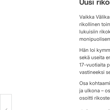
Uusi ri
Vaikka Välika
rikollinen to
lukuisiin riko
monipuolise
Hän loi kymme
sekä useita e
17-vuotiaita p
vastineeksi se
Osa kohtaamis
ja ulkona – o
osoitti rikost