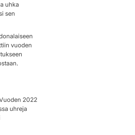
va uhka
si sen
hdonalaiseen
ttiin vuoden
istukseen
ostaan.
. Vuoden 2022
ssa uhreja
i