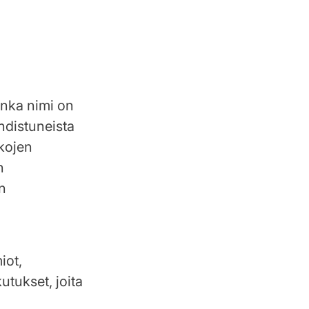
onka nimi on
ohdistuneista
ekojen
n
en
iot,
utukset, joita