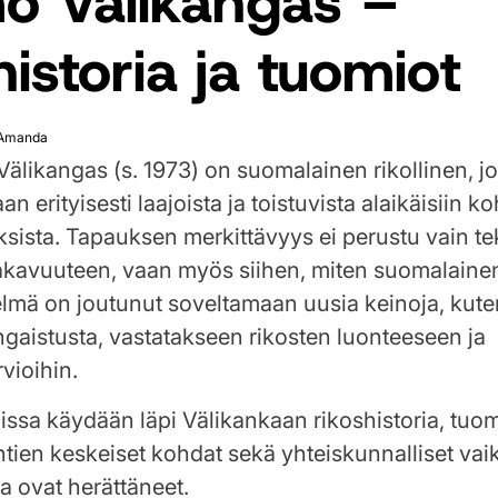
o Välikangas –
historia ja tuomiot
Amanda
älikangas (s. 1973) on suomalainen rikollinen, j
aan erityisesti laajoista ja toistuvista alaikäisiin k
ksista. Tapauksen merkittävyys ei perustu vain t
akavuuteen, vaan myös siihen, miten suomalaine
elmä on joutunut soveltamaan uusia keinoja, kut
gaistusta, vastatakseen rikosten luonteeseen ja
vioihin.
lissa käydään läpi Välikankaan rikoshistoria, tuom
ien keskeiset kohdat sekä yhteiskunnalliset vaik
 ovat herättäneet.