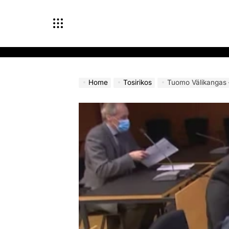
Skip
to
content
Home
Tosirikos
Tuomo Välikangas – 