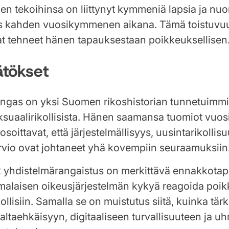
n tekoihinsa on liittynyt kymmeniä lapsia ja nuori
 kahden vuosikymmenen aikana. Tämä toistuvuu
at tehneet hänen tapauksestaan poikkeuksellisen
ätökset
ngas on yksi Suomen rikoshistorian tunnetuimmi
eksuaalirikollisista. Hänen saamansa tuomiot vuo
soittavat, että järjestelmällisyys, uusintarikollisu
rvio ovat johtaneet yhä kovempiin seuraamuksiin
yhdistelmärangaistus on merkittävä ennakkotap
malaisen oikeusjärjestelmän kykyä reagoida poik
ikollisiin. Samalla se on muistutus siitä, kuinka tä
ltaehkäisyyn, digitaaliseen turvallisuuteen ja uh