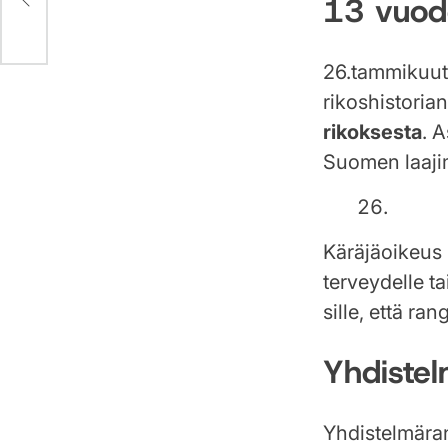
13 vuod
26.tammikuut
rikoshistori
rikoksesta
. 
Suomen laajim
Käräjäoikeus
terveydelle t
sille, että ra
Yhdistel
Yhdistelmära