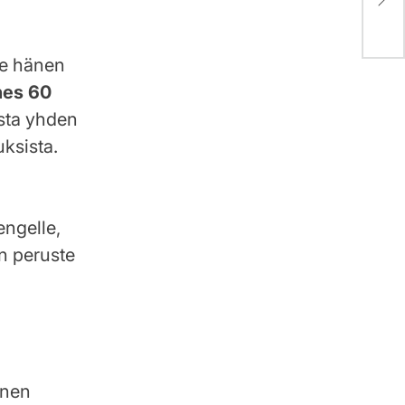
suo
le hänen
hes 60
esta yhden
ksista.
engelle,
en peruste
inen