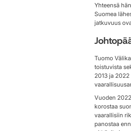
Yhteensä häne
Suomea lähes
jatkuvuus ov
Johtopä
Tuomo Välika
toistuvista s
2013 ja 2022 o
vaarallisuusa
Vuoden 2022 
korostaa suo
vaarallisiin r
panostaa enna