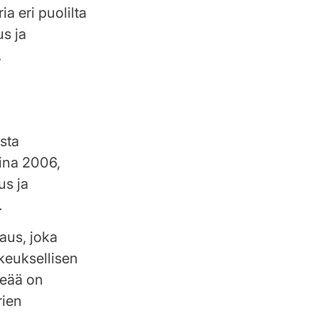
a eri puolilta
s ja
.
sta
sina 2006,
us ja
.
aus, joka
keuksellisen
rkeää on
rien