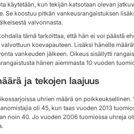
ta käytetään, kun tekijän katsotaan olevan jatku
e. Se koostuu pitkän vankeusrangaistuksen lisäk
älkeisestä valvonnasta.
ohdalla tämä tarkoittaa, että hän ei voi päästä e
 valvottuun koevapauteen. Lisäksi hänelle määrä
vonta vankeuden jälkeen. Oikeus sisällytti ranga
rangaistusta hänen aiemmasta 10 vuoden tuomi
äärä ja tekojen laajuus
rikossarjoissa uhrien määrä on poikkeuksellinen
anomistajia oli 45, kun taas vuoden 2013 tuomio
evan noin 40. Jo vuoden 2006 tuomiossa uhreja ol
a.