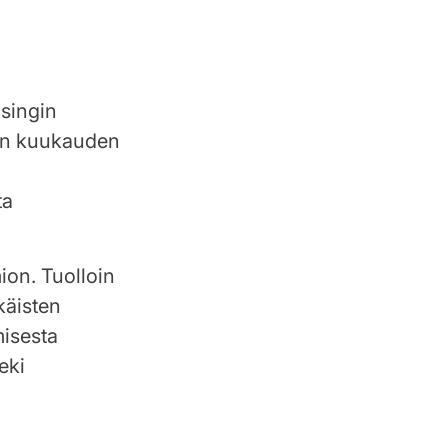
lsingin
den kuukauden
ta
on. Tuolloin
käisten
misesta
eki