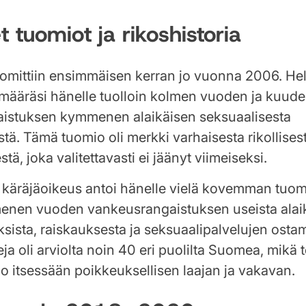
t tuomiot ja rikoshistoria
omittiin ensimmäisen kerran jo vuonna 2006. He
 määräsi hänelle tuolloin kolmen vuoden ja kuu
istuksen kymmenen alaikäisen seksuaalisesta
tä. Tämä tuomio oli merkki varhaisesta rikollises
tä, joka valitettavasti ei jäänyt viimeiseksi.
käräjäoikeus antoi hänelle vielä kovemman tuomi
enen vuoden vankeusrangaistuksen useista alai
ksista, raiskauksesta ja seksuaalipalvelujen osta
ja oli arviolta noin 40 eri puolilta Suomea, mikä t
 jo itsessään poikkeuksellisen laajan ja vakavan.