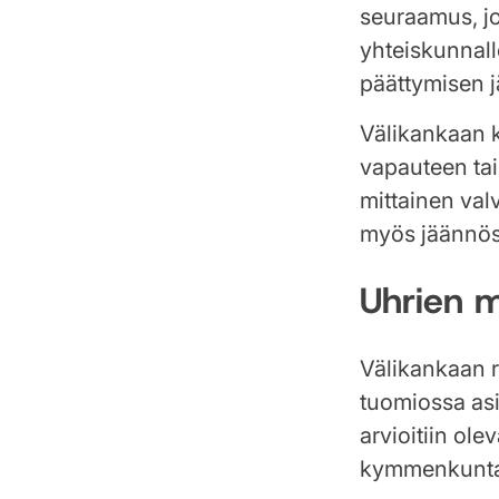
seuraamus, jo
yhteiskunnall
päättymisen j
Välikankaan k
vapauteen tai
mittainen val
myös jäännös
Uhrien m
Välikankaan 
tuomiossa asi
arvioitiin ol
kymmenkunt