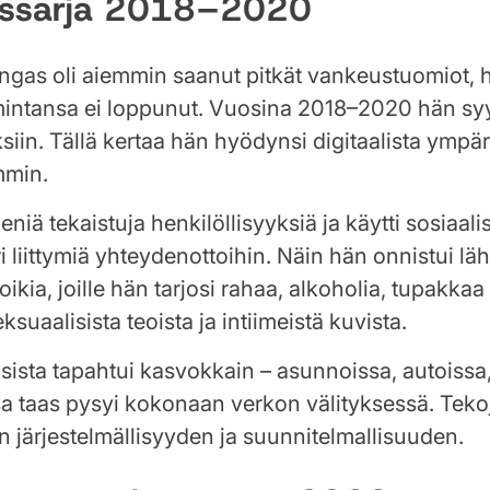
kossarja 2018–2020
ngas oli aiemmin saanut pitkät vankeustuomiot,
imintansa ei loppunut. Vuosina 2018–2020 hän syyl
ksiin. Tällä kertaa hän hyödynsi digitaalista ympär
mmin.
niä tekaistuja henkilöllisyyksiä ja käytti sosiaal
ri liittymiä yhteydenottoihin. Näin hän onnistui l
oikia, joille hän tarjosi rahaa, alkoholia, tupakkaa 
ksuaalisista teoista ja intiimeistä kuvista.
ista tapahtui kasvokkain – asunnoissa, autoissa,
sa taas pysyi kokonaan verkon välityksessä. Teko
en järjestelmällisyyden ja suunnitelmallisuuden.