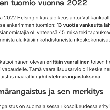
en tuomio vuonna 2022
a 2022 Helsingin käräjäoikeus antoi Välikankaal
ansa ankarimman tuomion:
13 vuotta vankeutta lä
Asianomistajia oli yhteensä 45, mikä teki tapauks
mista alaikäisiin kohdistuneista rikoskokonaisuu
 katsoi hänen olevan
erittäin vaarallinen
toisen h
ai vapaudelle. Tämä vaarallisuusarvio oli keskein
ngaistus määrättiin
yhdistelmärangaistuksena
.
märangaistus ja sen merkitys
ngaistus on suomalaisessa rikosoikeudessa erity