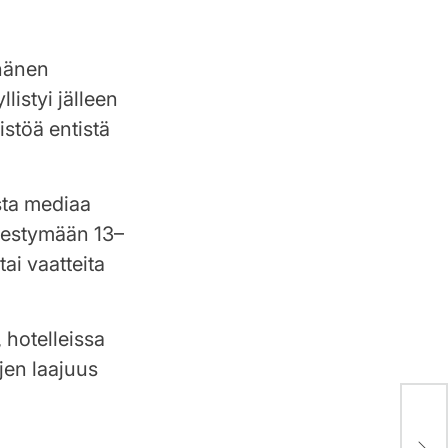
 hänen
listyi jälleen
istöä entistä
ista mediaa
ähestymään 13–
tai vaatteita
 hotelleissa
jen laajuus
Kola