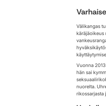
Varhaise
Välikangas tu
käräjäoikeus
vankeusranga
hyväksikäytös
käyttäytymises
Vuonna 2013 
hän sai kymm
seksuaaliriko
nuorelta. Uhre
rikossarjasta