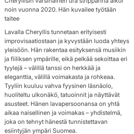
Cheryllisin varsinainen ura stripparina alkoi
noin vuonna 2020. Hän kuvailee työtään
taitee
Lavalla Cheryllis tunnetaan erityisesti
improvisaatiostaan ja kyvystään luoda yhteys
yleisöön. Hän rakentaa esityksensä musiikin
ja fiiliksen ympärille, eikä pelkää sekoittaa eri
tyylejä – välillä tanssi on herkkää ja
eleganttia, välillä voimakasta ja rohkeaa.
Tyyliin kuuluu vahva fyysinen läsnäolo,
huoliteltu ulkonäkö, tatuoinnit ja näyttävät
asusteet. Hänen lavapersoonansa on yhtä
aikaa naisellinen ja voimakas – yhdistelmä,
joka on tehnyt hänestä tunnistettavan
esiintyjän ympäri Suomea.