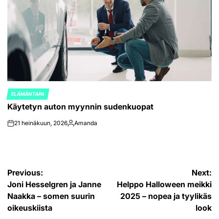
ELÄMÄNTAPA
POSTED
Käytetyn auton myynnin sudenkuopat
IN
21 heinäkuun, 2026
Amanda
on
Posted
by
Artikkelien
Previous:
Next:
Joni Hesselgren ja Janne
Helppo Halloween meikki
selaus
Naakka – somen suurin
2025 – nopea ja tyylikäs
oikeuskiista
look