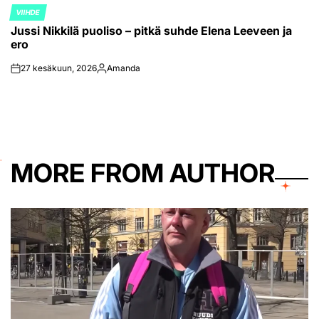
VIIHDE
POSTED
Jussi Nikkilä puoliso – pitkä suhde Elena Leeveen ja
IN
ero
27 kesäkuun, 2026
Amanda
on
Posted
by
MORE FROM AUTHOR