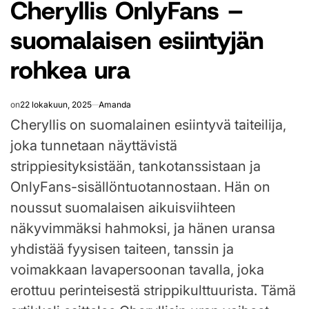
Cheryllis OnlyFans –
IN
suomalaisen esiintyjän
rohkea ura
on
22 lokakuun, 2025
Amanda
Cheryllis on suomalainen esiintyvä taiteilija,
joka tunnetaan näyttävistä
strippiesityksistään, tankotanssistaan ja
OnlyFans-sisällöntuotannostaan. Hän on
noussut suomalaisen aikuisviihteen
näkyvimmäksi hahmoksi, ja hänen uransa
yhdistää fyysisen taiteen, tanssin ja
voimakkaan lavapersoonan tavalla, joka
erottuu perinteisestä strippikulttuurista. Tämä