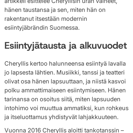
artikkeli esittelee Cheryllisin uran vaiheet,
hänen taustansa ja sen, miten hän on
rakentanut itsestään modernin
esiintyjäbrändin Suomessa.
Esiintyjätausta ja alkuvuodet
Cheryllis kertoo halunneensa esiintyä lavalla
jo lapsesta lähtien. Musiikki, tanssi ja teatteri
olivat osa hänen lapsuuttaan, ja niistä kasvoi
polku ammattimaiseen esiintymiseen. Hänen
tarinansa on osoitus siitä, miten lapsuuden
intohimo voi muuttua ammatiksi, kun rohkeus
ja itseluottamus yhdistyvät lahjakkuuteen.
Vuonna 2016 Cheryllis aloitti tankotanssin –