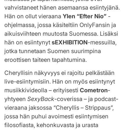
vahvistaneet hänen asemaansa esiintyjänä.
Hän on ollut vieraana
Ylen “Efter Nio”
-
ohjelmassa, jossa käsiteltiin OnlyFansin ja
aikuisviihteen muutosta Suomessa. Lisäksi
hän on esiintynyt
sEXHIBITION
-messuilla,
jotka tunnetaan Suomen suurimpina
eroottisen taiteen tapahtumina.
Cheryllisin näkyvyys ei rajoitu pelkästään
live-esiintymisiin. Hän on myös esiintynyt
musiikkivideolla – erityisesti
Cometron
-
yhtyeen
SexyBack
-coverissa – ja podcast-
vieraana jaksossa “Cheryllis – Strippaus”,
jossa hän puhui avoimesti esiintymisen
filosofiasta, kehonkuvasta ja urasta