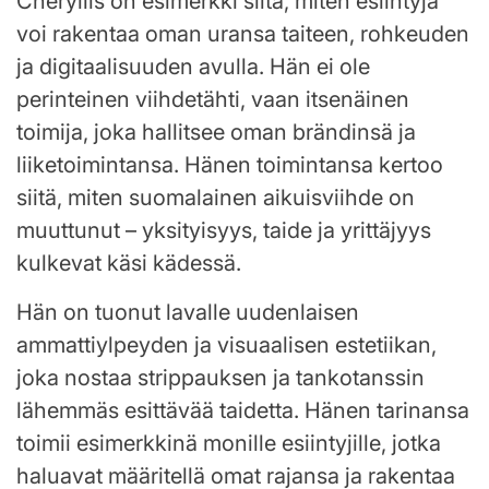
Cheryllis on esimerkki siitä, miten esiintyjä
voi rakentaa oman uransa taiteen, rohkeuden
ja digitaalisuuden avulla. Hän ei ole
perinteinen viihdetähti, vaan itsenäinen
toimija, joka hallitsee oman brändinsä ja
liiketoimintansa. Hänen toimintansa kertoo
siitä, miten suomalainen aikuisviihde on
muuttunut – yksityisyys, taide ja yrittäjyys
kulkevat käsi kädessä.
Hän on tuonut lavalle uudenlaisen
ammattiylpeyden ja visuaalisen estetiikan,
joka nostaa strippauksen ja tankotanssin
lähemmäs esittävää taidetta. Hänen tarinansa
toimii esimerkkinä monille esiintyjille, jotka
haluavat määritellä omat rajansa ja rakentaa