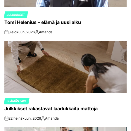
JULKKIKSET
POSTED
Tomi Helenius – elämä ja uusi alku
IN
3 elokuun, 2026
Amanda
on
Posted
by
ELÄMÄNTAPA
POSTED
Julkkikset rakastavat laadukkaita mattoja
IN
22 heinäkuun, 2026
Amanda
on
Posted
by