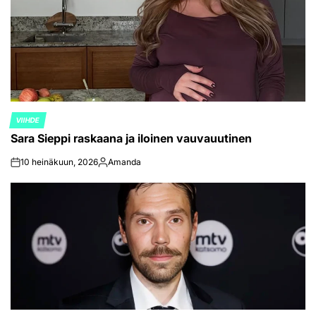
VIIHDE
POSTED
Sara Sieppi raskaana ja iloinen vauvauutinen
IN
10 heinäkuun, 2026
Amanda
on
Posted
by