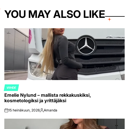
YOU MAY ALSO LIKE
VIIHDE
POSTED
Emelie Nylund – mallista rekkakuskiksi,
IN
kosmetologiksi ja yrittäjäksi
15 heinäkuun, 2026
Amanda
on
Posted
by