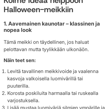
Kolme ideaa helppoon
Halloween-meikkiin
1. Aavemainen kaunotar – klassinen ja
nopea look
Tämä meikki on täydellinen, jos haluat
pelottavan mutta tyylikkään ulkonäön.
Näin teet sen:
Levitä tavallinen meikkivoide ja vaalenna
kasvoja valkoisella luomivärillä tai
puuterilla.
Korosta poskiluita harmaalla tai ruskealla
varjostuksella.
Lisää mustaa luomiväriä silmien ympärille ja