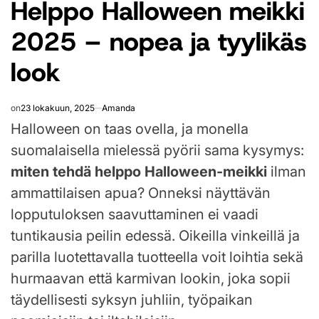
Helppo Halloween meikki
IN
2025 – nopea ja tyylikäs
look
on
23 lokakuun, 2025
Amanda
Halloween on taas ovella, ja monella
suomalaisella mielessä pyörii sama kysymys:
miten tehdä helppo Halloween-meikki
ilman
ammattilaisen apua? Onneksi näyttävän
lopputuloksen saavuttaminen ei vaadi
tuntikausia peilin edessä. Oikeilla vinkeillä ja
parilla luotettavalla tuotteella voit loihtia sekä
hurmaavan että karmivan lookin, joka sopii
täydellisesti syksyn juhliin, työpaikan