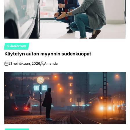
ELÄMÄNTAPA
POSTED
Käytetyn auton myynnin sudenkuopat
IN
21 heinäkuun, 2026
Amanda
on
Posted
by