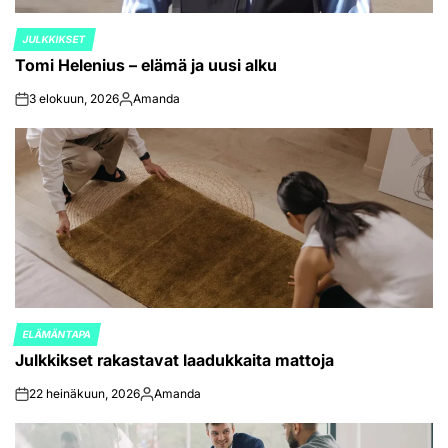
JULKKIKSET
POSTED
Tomi Helenius – elämä ja uusi alku
IN
3 elokuun, 2026
Amanda
on
Posted
by
ELÄMÄNTAPA
POSTED
Julkkikset rakastavat laadukkaita mattoja
IN
22 heinäkuun, 2026
Amanda
on
Posted
by