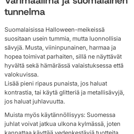
Värimaailma ja suomalainen
tunnelma
Suomalaisissa Halloween-meikeissä
suositaan usein tummia, mutta luonnollisia
sävyjä. Musta, viininpunainen, harmaa ja
hopea toimivat parhaiten, sillä ne näyttävät
hyvältä sekä hämärässä valaistuksessa että
valokuvissa.
Lisää pieni ripaus punaista, jos haluat
kontrastia, tai käytä glitteriä ja metallisävyjä,
jos haluat juhlavuutta.
Muista myös käytännöllisyys: Suomessa
juhlat voivat jatkua ulkona kylmässä, joten
kannattaa käyttää vedenkestäviä tuotteita.