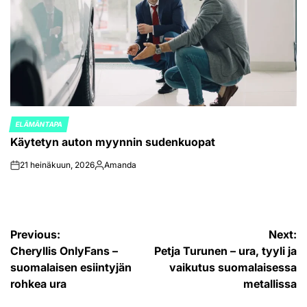
ELÄMÄNTAPA
POSTED
Käytetyn auton myynnin sudenkuopat
IN
21 heinäkuun, 2026
Amanda
on
Posted
by
Artikkelien
Previous:
Next:
Cheryllis OnlyFans –
Petja Turunen – ura, tyyli ja
selaus
suomalaisen esiintyjän
vaikutus suomalaisessa
rohkea ura
metallissa