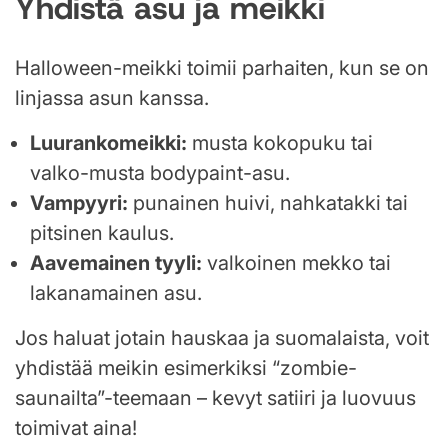
Yhdistä asu ja meikki
Halloween-meikki toimii parhaiten, kun se on
linjassa asun kanssa.
Luurankomeikki:
musta kokopuku tai
valko-musta bodypaint-asu.
Vampyyri:
punainen huivi, nahkatakki tai
pitsinen kaulus.
Aavemainen tyyli:
valkoinen mekko tai
lakanamainen asu.
Jos haluat jotain hauskaa ja suomalaista, voit
yhdistää meikin esimerkiksi “zombie-
saunailta”-teemaan – kevyt satiiri ja luovuus
toimivat aina!