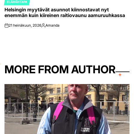
ELÄMÄNTAPA
POSTED
Helsingin myytävät asunnot kiinnostavat nyt
IN
enemmän kuin kiireinen raitiovaunu aamuruuhkassa
21 heinäkuun, 2026
Amanda
on
Posted
by
MORE FROM AUTHOR