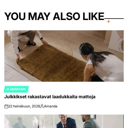
YOU MAY ALSO LIKE
ELÄMÄNTAPA
POSTED
Julkkikset rakastavat laadukkaita mattoja
IN
22 heinäkuun, 2026
Amanda
on
Posted
by