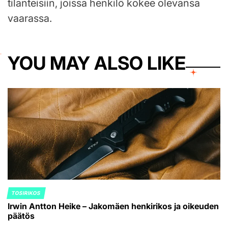
tilanteisiin, joissa henkilö kokee olevansa
vaarassa.
YOU MAY ALSO LIKE
TOSIRIKOS
POSTED
Irwin Antton Heike – Jakomäen henkirikos ja oikeuden
IN
päätös