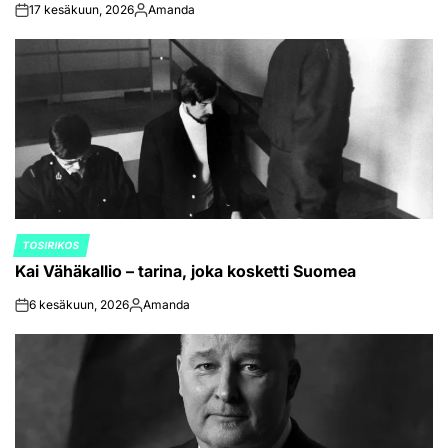
17 kesäkuun, 2026
Amanda
on
Posted
by
TOSIRIKOS
POSTED
Kai Vähäkallio – tarina, joka kosketti Suomea
IN
6 kesäkuun, 2026
Amanda
on
Posted
by