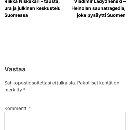
Riikka Niskakari – tausta,
Vladimir Ladyzhenski –
selaus
ura ja julkinen keskustelu
Heinolan saunatragedia,
Suomessa
joka pysäytti Suomen
Vastaa
Sähköpostiosoitettasi ei julkaista.
Pakolliset kentät on
merkitty
*
Kommentti
*