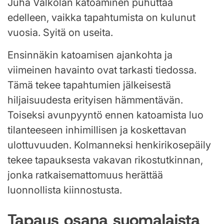
Juha Valkolan katoaminen puhuttaa
edelleen, vaikka tapahtumista on kulunut
vuosia. Syitä on useita.
Ensinnäkin katoamisen ajankohta ja
viimeinen havainto ovat tarkasti tiedossa.
Tämä tekee tapahtumien jälkeisestä
hiljaisuudesta erityisen hämmentävän.
Toiseksi avunpyyntö ennen katoamista luo
tilanteeseen inhimillisen ja koskettavan
ulottuvuuden. Kolmanneksi henkirikosepäily
tekee tapauksesta vakavan rikostutkinnan,
jonka ratkaisemattomuus herättää
luonnollista kiinnostusta.
Tapaus osana suomalaista