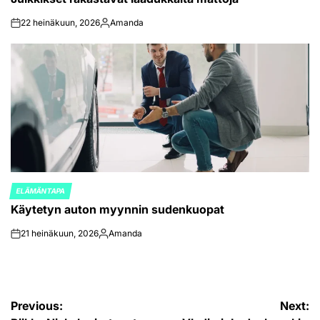
22 heinäkuun, 2026
Amanda
on
Posted
by
ELÄMÄNTAPA
POSTED
Käytetyn auton myynnin sudenkuopat
IN
21 heinäkuun, 2026
Amanda
on
Posted
by
Artikkelien
Previous:
Next: