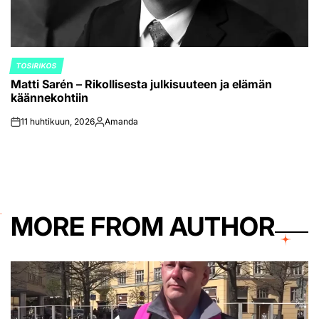
TOSIRIKOS
POSTED
Matti Sarén – Rikollisesta julkisuuteen ja elämän
IN
käännekohtiin
11 huhtikuun, 2026
Amanda
on
Posted
by
MORE FROM AUTHOR