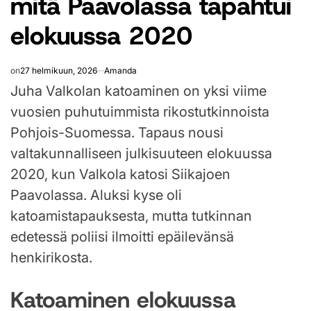
mitä Paavolassa tapahtui
elokuussa 2020
on
27 helmikuun, 2026
Amanda
Juha Valkolan katoaminen on yksi viime
vuosien puhutuimmista rikostutkinnoista
Pohjois-Suomessa. Tapaus nousi
valtakunnalliseen julkisuuteen elokuussa
2020, kun Valkola katosi Siikajoen
Paavolassa. Aluksi kyse oli
katoamistapauksesta, mutta tutkinnan
edetessä poliisi ilmoitti epäilevänsä
henkirikosta.
Katoaminen elokuussa