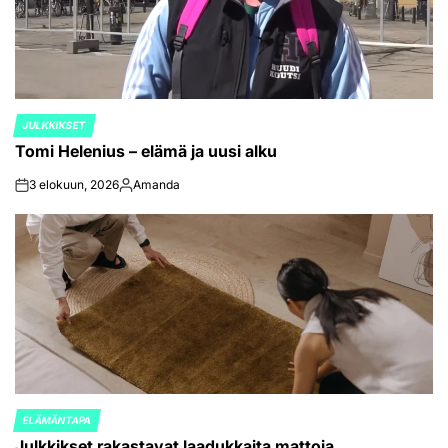
JULKKIKSET
POSTED
Tomi Helenius – elämä ja uusi alku
IN
3 elokuun, 2026
Amanda
on
Posted
by
ELÄMÄNTAPA
POSTED
Julkkikset rakastavat laadukkaita mattoja
IN