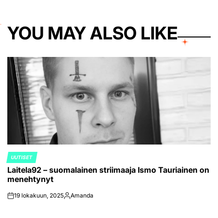
YOU MAY ALSO LIKE
UUTISET
POSTED
Laitela92 – suomalainen striimaaja Ismo Tauriainen on
IN
menehtynyt
19 lokakuun, 2025
Amanda
on
Posted
by