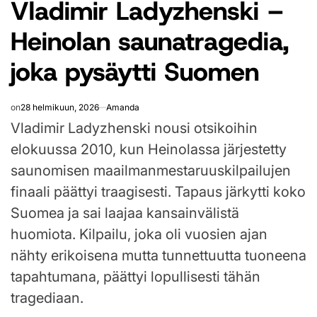
Vladimir Ladyzhenski –
IN
Heinolan saunatragedia,
joka pysäytti Suomen
on
28 helmikuun, 2026
Amanda
Vladimir Ladyzhenski nousi otsikoihin
elokuussa 2010, kun Heinolassa järjestetty
saunomisen maailmanmestaruuskilpailujen
finaali päättyi traagisesti. Tapaus järkytti koko
Suomea ja sai laajaa kansainvälistä
huomiota. Kilpailu, joka oli vuosien ajan
nähty erikoisena mutta tunnettuutta tuoneena
tapahtumana, päättyi lopullisesti tähän
tragediaan.