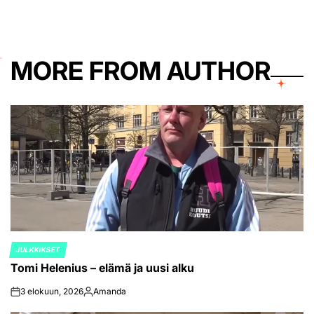
MORE FROM AUTHOR
JULKKIKSET
POSTED
Tomi Helenius – elämä ja uusi alku
IN
3 elokuun, 2026
Amanda
on
Posted
by