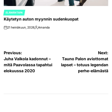
ELÄMÄNTAPA
POSTED
Käytetyn auton myynnin sudenkuopat
IN
21 heinäkuun, 2026
Amanda
on
Posted
by
Artikkelien
Previous:
Next:
Juha Valkola kadonnut –
Tauno Palon aviottomat
selaus
mitä Paavolassa tapahtui
lapset – totuus legendan
elokuussa 2020
perhe-elämästä