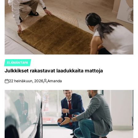
ELÄMÄNTAPA
POSTED
Julkkikset rakastavat laadukkaita mattoja
IN
22 heinäkuun, 2026
Amanda
on
Posted
by