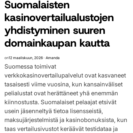
Suomalaisten
IN
kasinovertailualustojen
yhdistyminen suuren
domainkaupan kautta
on
12 maaliskuun, 2026
Amanda
Suomessa toimivat
verkkokasinovertailupalvelut ovat kasvaneet
tasaisesti viime vuosina, kun kansainväliset
pelialustat ovat herättäneet yhä enemmän
kiinnostusta. Suomalaiset pelaajat etsivät
usein jäsenneltyä tietoa lisensseistä,
maksujärjestelmistä ja kasinobonuksista, kun
taas vertailusivustot keräävät testidataa ja