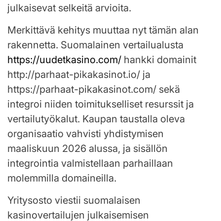
julkaisevat selkeitä arvioita.
Merkittävä kehitys muuttaa nyt tämän alan
rakennetta. Suomalainen vertailualusta
https://uudetkasino.com/
hankki domainit
http://parhaat-pikakasinot.io/ ja
https://parhaat-pikakasinot.com/ sekä
integroi niiden toimitukselliset resurssit ja
vertailutyökalut. Kaupan taustalla oleva
organisaatio vahvisti yhdistymisen
maaliskuun 2026 alussa, ja sisällön
integrointia valmistellaan parhaillaan
molemmilla domaineilla.
Yritysosto viestii suomalaisen
kasinovertailujen julkaisemisen