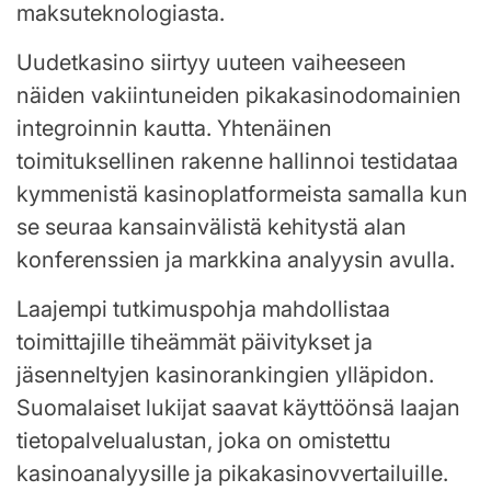
maksuteknologiasta.
Uudetkasino siirtyy uuteen vaiheeseen
näiden vakiintuneiden pikakasinodomainien
integroinnin kautta. Yhtenäinen
toimituksellinen rakenne hallinnoi testidataa
kymmenistä kasinoplatformeista samalla kun
se seuraa kansainvälistä kehitystä alan
konferenssien ja markkina analyysin avulla.
Laajempi tutkimuspohja mahdollistaa
toimittajille tiheämmät päivitykset ja
jäsenneltyjen kasinorankingien ylläpidon.
Suomalaiset lukijat saavat käyttöönsä laajan
tietopalvelualustan, joka on omistettu
kasinoanalyysille ja pikakasinovvertailuille.