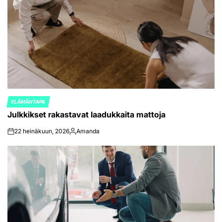
ELÄMÄNTAPA
POSTED
Julkkikset rakastavat laadukkaita mattoja
IN
22 heinäkuun, 2026
Amanda
on
Posted
by