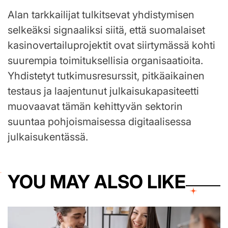
Alan tarkkailijat tulkitsevat yhdistymisen
selkeäksi signaaliksi siitä, että suomalaiset
kasinovertailuprojektit ovat siirtymässä kohti
suurempia toimituksellisia organisaatioita.
Yhdistetyt tutkimusresurssit, pitkäaikainen
testaus ja laajentunut julkaisukapasiteetti
muovaavat tämän kehittyvän sektorin
suuntaa pohjoismaisessa digitaalisessa
julkaisukentässä.
YOU MAY ALSO LIKE