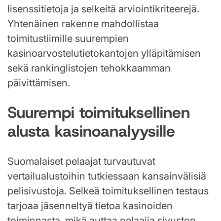
lisenssitietoja ja selkeitä arviointikriteerejä.
Yhtenäinen rakenne mahdollistaa
toimitustiimille suurempien
kasinoarvostelutietokantojen ylläpitämisen
sekä rankinglistojen tehokkaamman
päivittämisen.
Suurempi toimituksellinen
alusta kasinoanalyysille
Suomalaiset pelaajat turvautuvat
vertailualustoihin tutkiessaan kansainvälisiä
pelisivustoja. Selkeä toimituksellinen testaus
tarjoaa jäsenneltyä tietoa kasinoiden
toiminnasta, mikä auttaa pelaajia sivuston