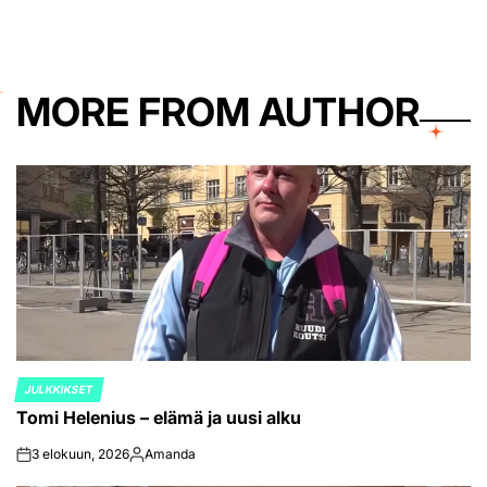
MORE FROM AUTHOR
JULKKIKSET
POSTED
Tomi Helenius – elämä ja uusi alku
IN
3 elokuun, 2026
Amanda
on
Posted
by