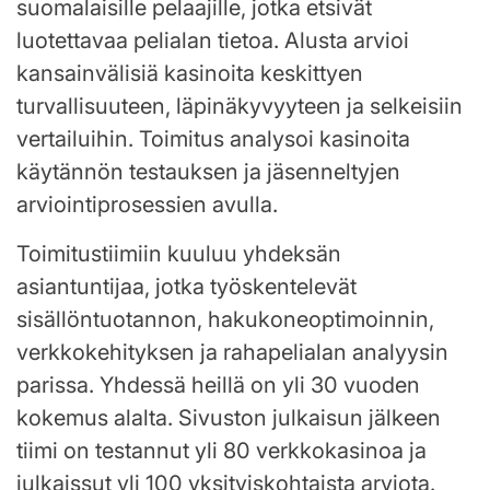
suomalaisille pelaajille, jotka etsivät
luotettavaa pelialan tietoa. Alusta arvioi
kansainvälisiä kasinoita keskittyen
turvallisuuteen, läpinäkyvyyteen ja selkeisiin
vertailuihin. Toimitus analysoi kasinoita
käytännön testauksen ja jäsenneltyjen
arviointiprosessien avulla.
Toimitustiimiin kuuluu yhdeksän
asiantuntijaa, jotka työskentelevät
sisällöntuotannon, hakukoneoptimoinnin,
verkkokehityksen ja rahapelialan analyysin
parissa. Yhdessä heillä on yli 30 vuoden
kokemus alalta. Sivuston julkaisun jälkeen
tiimi on testannut yli 80 verkkokasinoa ja
julkaissut yli 100 yksityiskohtaista arviota.