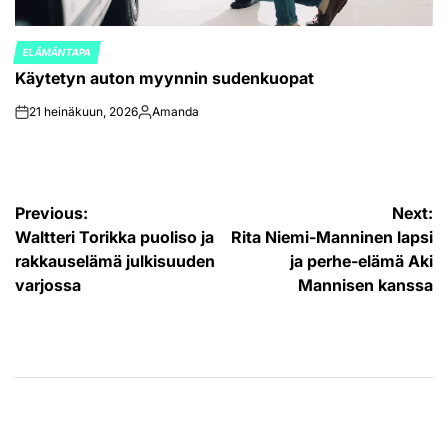
ELÄMÄNTAPA
POSTED
Käytetyn auton myynnin sudenkuopat
IN
21 heinäkuun, 2026
Amanda
on
Posted
by
Artikkelien
Previous:
Next:
Waltteri Torikka puoliso ja
Rita Niemi-Manninen lapsi
selaus
rakkauselämä julkisuuden
ja perhe-elämä Aki
varjossa
Mannisen kanssa