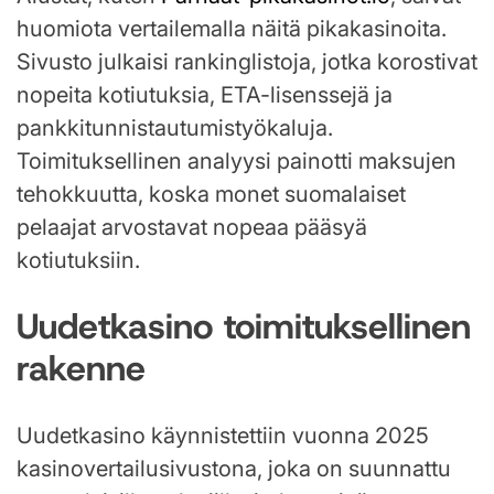
huomiota vertailemalla näitä pikakasinoita.
Sivusto julkaisi rankinglistoja, jotka korostivat
nopeita kotiutuksia, ETA-lisenssejä ja
pankkitunnistautumistyökaluja.
Toimituksellinen analyysi painotti maksujen
tehokkuutta, koska monet suomalaiset
pelaajat arvostavat nopeaa pääsyä
kotiutuksiin.
Uudetkasino toimituksellinen
rakenne
Uudetkasino käynnistettiin vuonna 2025
kasinovertailusivustona, joka on suunnattu