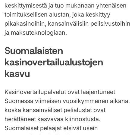
keskittymisestä ja tuo mukanaan yhtenäisen
toimituksellisen alustan, joka keskittyy
pikakasinoihin, kansainvälisiin pelisivustoihin
ja maksuteknologiaan.
Suomalaisten
kasinovertailualustojen
kasvu
Kasinovertailupalvelut ovat laajentuneet
Suomessa viimeisen vuosikymmenen aikana,
koska kansainväliset pelialustat ovat
herättäneet kasvavaa kiinnostusta.
Suomalaiset pelaajat etsivät usein